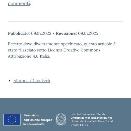
commenti
.
Pubblicato:
09.07.2022
-
Revisione:
09.07.2022
Eccetto dove diversamente specificato, questo articolo è
stato rilasciato sotto Licenza Creative Commons
Attribuzione 4.0 Italia.
Stampa / Condividi
Istituto Comprensivo Statale
Umbertide Montone Pietralunga
Umbertide: P.zza Carlo Marx, 1 - tel.
0759413745
— Visita la pagina iniziale della scuola