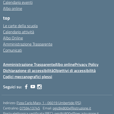
Calendario eventi
Albo online
top
Le carte della scuola
Calendario attività
Albo Online
Amministrazione Trasparente
Comunicati
Amministrazione Trasparente
Albo online
Privacy Policy
Dichiarazione di accessibilità
Obiettivi di accessibilità
Codici meccanografici plessi
Seguici su:
Indirizzo:
P.zza Carlo Marx, 1 - 06019 Umbertide (PG)
Centralino:
0759413745
Email:
pgic84800x@istruzione.it
Posta elettronica certificata (PEC):
pgic84800x@pec.istruzione.it