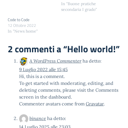
In "Buone pratiche
secondaria I grado"
Code to Code
12 Ottobre 2022
In "News home"
2 commenti a “
Hello world!
”
A WordPress Commenter
ha detto:
9 Luglio 2022 alle 15:45
Hi, this is a comment.
To get started with moderating, editing, and
deleting comments, please visit the Comments
screen in the dashboard.
Commenter avatars come from
Gravatar
.
binance
ha detto:
14 Luglio 2025 alle 23:03