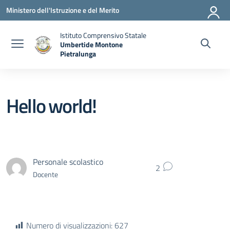
Vai ai contenuti
Vai al menu di navigazione
Vai al footer
Ministero dell'Istruzione e del Merito
Istituto Comprensivo Statale
Umbertide Montone
Pietralunga
— Visita la pagina iniziale della scuola
Hello world!
Personale scolastico
2
Docente
Numero di visualizzazioni:
627