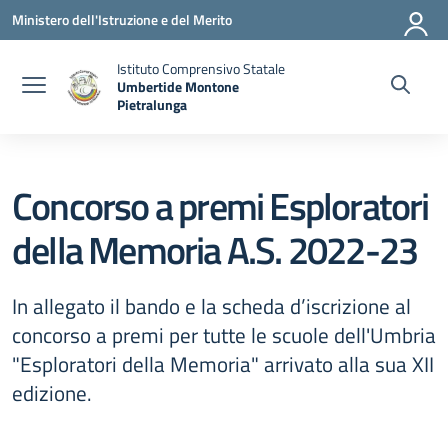
Vai ai contenuti
Vai al menu di navigazione
Vai al footer
Ministero dell'Istruzione e del Merito
Istituto Comprensivo Statale
Umbertide Montone
Pietralunga
— Visita la pagina iniziale della scuola
Concorso a premi Esploratori
della Memoria A.S. 2022-23
In allegato il bando e la scheda d’iscrizione al
concorso a premi per tutte le scuole dell'Umbria
"Esploratori della Memoria" arrivato alla sua XII
edizione.