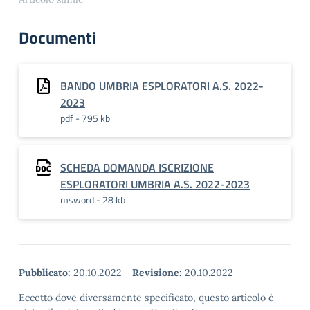
Gubbio/Alta Umbria
anno scolastico 2023/24
Documenti
Egregio Dirigente, il Club
per l’Unesco di Perugia-
Gubbio/Alta Umbria ha
piacere di comunicare
BANDO UMBRIA ESPLORATORI A.S. 2022-
che, come ogni anno,
2023
bandisce un Progetto-
pdf - 795 kb
concorso rivolto alle
Scuole Umbre di ogni…
SCHEDA DOMANDA ISCRIZIONE
ESPLORATORI UMBRIA A.S. 2022-2023
msword - 28 kb
Pubblicato:
20.10.2022
-
Revisione:
20.10.2022
Eccetto dove diversamente specificato, questo articolo è