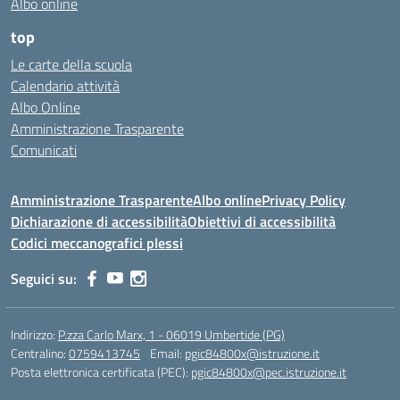
Albo online
top
Le carte della scuola
Calendario attività
Albo Online
Amministrazione Trasparente
Comunicati
Amministrazione Trasparente
Albo online
Privacy Policy
Dichiarazione di accessibilità
Obiettivi di accessibilità
Codici meccanografici plessi
Seguici su:
Indirizzo:
P.zza Carlo Marx, 1 - 06019 Umbertide (PG)
Centralino:
0759413745
Email:
pgic84800x@istruzione.it
Posta elettronica certificata (PEC):
pgic84800x@pec.istruzione.it