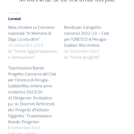
Correlati
Nota circolare su Concorso
Bando per il progetto-
nazionale “In Memoria di
concorso 2022-23 – Club
Olga: La vita oltre”
per l’UNESCO di Perugia-
23 Settembre 2023
Gubbio/ Alta Umbria
30 Settembre 2022
In "News Aggiornamento
e formazione"
In "News progetti"
Trasmissione Bando
Progetto-Concorso del Club
per l’Unesco di Perugia-
Gubbio/Alta Umbria anno
scolastico 2023/24
Al Dirigente Scolastico
p.c Ai Docenti Referenti
dei Progetti d’Istituto
Oggetto: Trasmissione
Bando Progetto-
6 Settembre 2023
Concorso del Club per
l’Unesco di Perugia-
Articolo simile