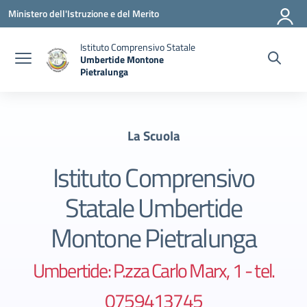
Vai ai contenuti
Vai al menu di navigazione
Vai al footer
Ministero dell'Istruzione e del Merito
Istituto Comprensivo Statale
Umbertide Montone
Pietralunga
— Visita la pagina iniziale della scuola
La Scuola
Istituto Comprensivo
Statale Umbertide
Montone Pietralunga
Umbertide: P.zza Carlo Marx, 1 - tel.
0759413745