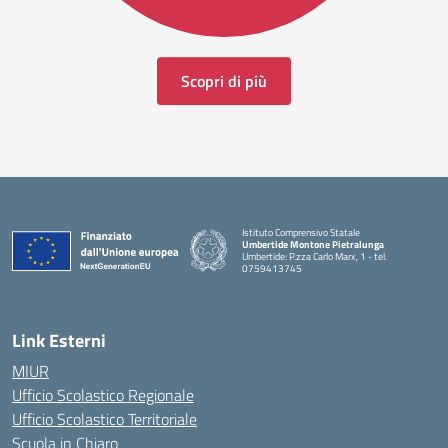
Scopri di più
Istituto Comprensivo Statale
Umbertide Montone Pietralunga
Umbertide: P.zza Carlo Marx, 1 - tel.
0759413745
— Visita la pagina iniziale della scuola
Link Esterni
MIUR
Ufficio Scolastico Regionale
Ufficio Scolastico Territoriale
Scuola in Chiaro