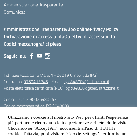
Amministrazione Trasparente
Comunicati
Amministrazione Trasparente
Albo online
Privacy Policy
Dichiarazione di accessibilità
Obiettivi di accessibilità
Codici meccanografici plessi
Seguici su:
Indirizzo:
P.zza Carlo Marx, 1 - 06019 Umbertide (PG)
Centralino:
0759413745
Email:
pgic84800x@istruzione.it
Posta elettronica certificata (PEC):
pgic84800x@pec.istruzione.it
Codice fiscale: 90025480543
Codice meccanografico:
PGIC84800X
Codice Indice delle Pubbliche Amministrazioni (IPA): icu
Utilizziamo i cookie sul nostro sito Web per offrirti l'esperienza
Gestione sito web: prof. Paolo Chitarrai
più pertinente ricordando le tue preferenze e ripetendo le visite.
Cliccando su "Accept All", acconsenti all'uso di TUTTI i
cookie. Tuttavia, puoi visitare "Cookie Settings" per fornire un