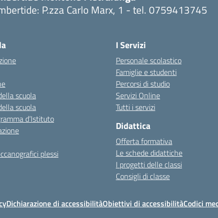
bertide: P.zza Carlo Marx, 1 - tel. 0759413745
Visita la pagina iniziale della scuola
la
I Servizi
zione
Personale scolastico
Famiglie e studenti
ne
Percorsi di studio
della scuola
Servizi Online
della scuola
Tutti i servizi
gramma d’Istituto
Didattica
azione
Offerta formativa
Le schede didattiche
ccanografici plessi
I progetti delle classi
Consigli di classe
cy
Dichiarazione di accessibilità
Obiettivi di accessibilità
Codici mec