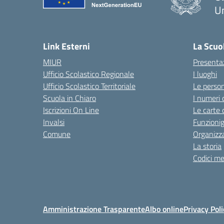
Um
— 
Link Esterni
La Scuo
MIUR
Presenta
Ufficio Scolastico Regionale
I luoghi
Ufficio Scolastico Territoriale
Le perso
Scuola in Chiaro
I numeri 
Iscrizioni On Line
Le carte 
Invalsi
Funzioni
Comune
Organizz
La storia
Codici me
Amministrazione Trasparente
Albo online
Privacy Poli