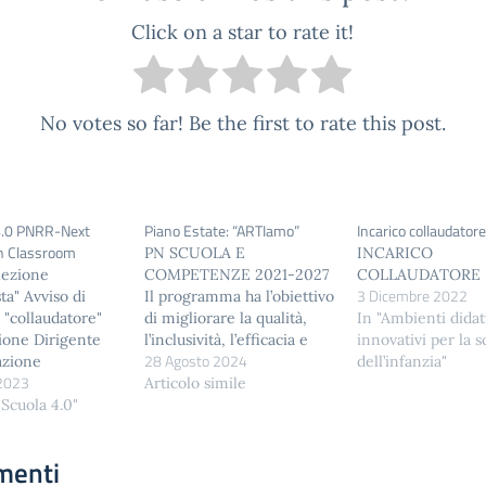
Click on a star to rate it!
No votes so far! Be the first to rate this post.
4.0 PNRR-Next
Piano Estate: “ARTIamo”
Incarico collaudatore
n Classroom
PN SCUOLA E
INCARICO
lezione
COMPETENZE 2021-2027
COLLAUDATORE
3 Dicembre 2022
ta" Avviso di
Il programma ha l’obiettivo
 "collaudatore"
di migliorare la qualità,
In "Ambienti didatt
ione Dirigente
l’inclusività, l’efficacia e
innovativi per la s
28 Agosto 2024
azione
l’attinenza al mercato del
dell’infanzia"
2023
ure AZIONE DI
lavoro dei sistemi di
Articolo simile
ZIONE,
 Scuola 4.0"
istruzione e di
NAZIONE e
formazione, di
ITA’ INCARICO
promuovere la parità di
menti
ARICO PROJECT
accesso e di