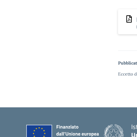
MANAGER
GIOSA I
COSTANT
PIERINI
ARREDI:
AMBIEN
Pubblicat
Eccetto d
Is
U