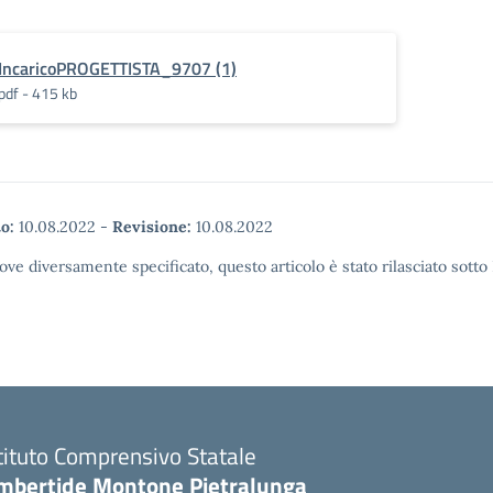
 INCARICO DE
completamento di
NCARICO
un'istruzione inclusiva e di
INI INCARICO
qualità, anche mediante
IncaricoPROGETTISTA_9707 (1)
 FORNITURA
lo sviluppo di
pdf - 415 kb
 CRITERI MINIMI
infrastrutture, di
TALI
potenziare
l'apprendimento
permanente. AVVISO
PUBBLICO
GRADUATORIA…
o:
10.08.2022
-
Revisione:
10.08.2022
ove diversamente specificato, questo articolo è stato rilasciato sott
tituto Comprensivo Statale
mbertide Montone Pietralunga