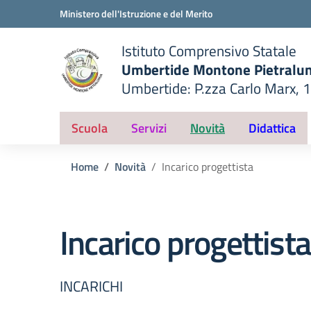
Vai ai contenuti
Vai al menu di navigazione
Vai al footer
Ministero dell'Istruzione e del Merito
Istituto Comprensivo Statale
Umbertide Montone Pietralu
Umbertide: P.zza Carlo Marx, 
— Visita la pagina iniziale del
ella scuola
Scuola
Servizi
Novità
Didattica
Home
Novità
Incarico progettista
Incarico progettista
INCARICHI