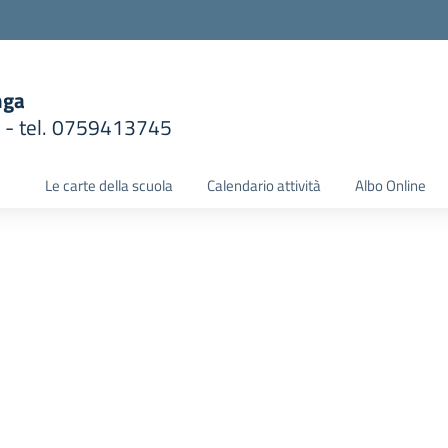
nga
1 - tel. 0759413745
la scuola
Le carte della scuola
Calendario attività
Albo Online