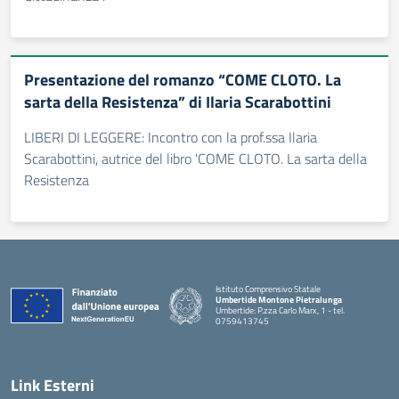
Presentazione del romanzo “COME CLOTO. La
sarta della Resistenza” di Ilaria Scarabottini
LIBERI DI LEGGERE: Incontro con la prof.ssa Ilaria
Scarabottini, autrice del libro 'COME CLOTO. La sarta della
Resistenza
Istituto Comprensivo Statale
Umbertide Montone Pietralunga
Umbertide: P.zza Carlo Marx, 1 - tel.
0759413745
— Visita la pagina iniziale della scuola
Link Esterni