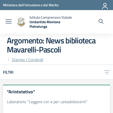
Vai ai contenuti
Vai al menu di navigazione
Vai al footer
Ministero dell'Istruzione e del Merito
Istituto Comprensivo Statale
Umbertide Montone
Pietralunga
— Visita la pagina iniziale della scuola
Argomento: News biblioteca
Mavarelli-Pascoli
Stampa / Condividi
FILTRI
“Arintotetivo”
Laboratorio: "Leggere con e per i preadolescenti"