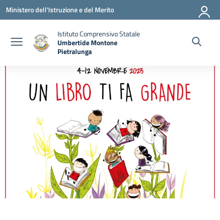
Vai ai contenuti
Vai al menu di navigazione
Vai al footer
Ministero dell'Istruzione e del Merito
Istituto Comprensivo Statale
Umbertide Montone
Pietralunga
— Visita la pagina iniziale della scuola