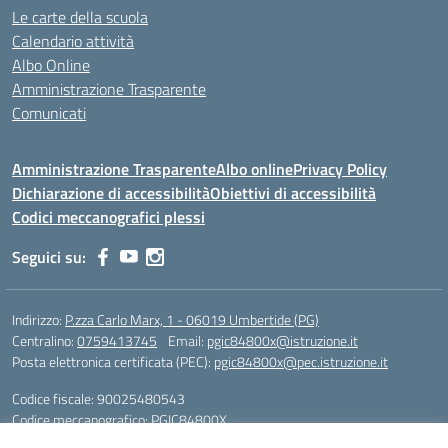
Le carte della scuola
Calendario attività
Albo Online
Amministrazione Trasparente
Comunicati
Amministrazione Trasparente
Albo online
Privacy Policy
Dichiarazione di accessibilità
Obiettivi di accessibilità
Codici meccanografici plessi
Seguici su:
Indirizzo:
P.zza Carlo Marx, 1 - 06019 Umbertide (PG)
Centralino:
0759413745
Email:
pgic84800x@istruzione.it
Posta elettronica certificata (PEC):
pgic84800x@pec.istruzione.it
Codice fiscale: 90025480543
Codice meccanografico:
PGIC84800X
Codice Indice delle Pubbliche Amministrazioni (IPA): icu