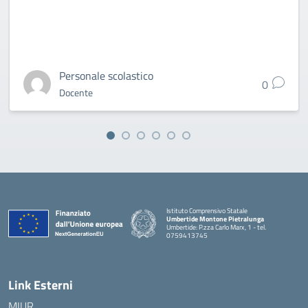
Personale scolastico
0
Docente
Istituto Comprensivo Statale
Umbertide Montone Pietralunga
Umbertide: P.zza Carlo Marx, 1 - tel.
0759413745
— Visita la pagina iniziale della scuola
Link Esterni
MIUR