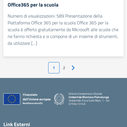
Office365 per la scuola
Numero di visualizzazioni: 589 Presentazione della
Piattaforma Office 365 per la scuola Office 365 per la
scuola è offerto gratuitamente da Microsoft alle scuole che
ne fanno richiesta e si compone di un insieme di strumenti,
da utilizzare […]
1
2
Pagina successiva
Istituto Comprensivo Statale
Umbertide Montone Pietralunga
Umbertide: P.zza Carlo Marx, 1 - tel.
0759413745
— Visita la pagina iniziale della scuola
Link Esterni