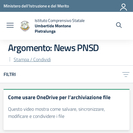
Vai ai contenuti
Vai al menu di navigazione
Vai al footer
Ministero dell'Istruzione e del Merito
Istituto Comprensivo Statale
Umbertide Montone
Pietralunga
— Visita la pagina iniziale della scuola
Argomento: News PNSD
Stampa / Condividi
FILTRI
Come usare ‎OneDrive‎ per l’archiviazione file
Questo video mostra come salvare, sincronizzare,
modificare e condividere i file