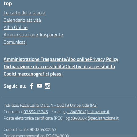
top
Le carte della scuola
Calendario attività
Albo Online
Amministrazione Trasparente
Comunicati
Amministrazione Trasparente
Albo online
Privacy Policy
Dichiarazione di accessibilità
Obiettivi di accessibilità
Codici meccanografici plessi
Seguici su:
Indirizzo:
P.zza Carlo Marx, 1 - 06019 Umbertide (PG)
Centralino:
0759413745
Email:
pgic84800x@istruzione.it
Posta elettronica certificata (PEC):
pgic84800x@pec.istruzione.it
Codice fiscale: 90025480543
Codice meccanografico:
PGIC84800X