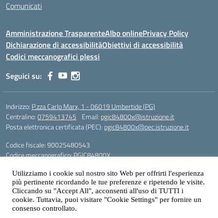
Comunicati
Amministrazione Trasparente
Albo online
Privacy Policy
Dichiarazione di accessibilità
Obiettivi di accessibilità
Codici meccanografici plessi
Seguici su:
Indirizzo:
P.zza Carlo Marx, 1 - 06019 Umbertide (PG)
Centralino:
0759413745
Email:
pgic84800x@istruzione.it
Posta elettronica certificata (PEC):
pgic84800x@pec.istruzione.it
Codice fiscale: 90025480543
Codice meccanografico:
PGIC84800X
Codice Indice delle Pubbliche Amministrazioni (IPA): icu
Utilizziamo i cookie sul nostro sito Web per offrirti l'esperienza
Gestione sito web: prof. Paolo Chitarrai
più pertinente ricordando le tue preferenze e ripetendo le visite.
Cliccando su "Accept All", acconsenti all'uso di TUTTI i
cookie. Tuttavia, puoi visitare "Cookie Settings" per fornire un
consenso controllato.
Idea e progetto di Designers Italia