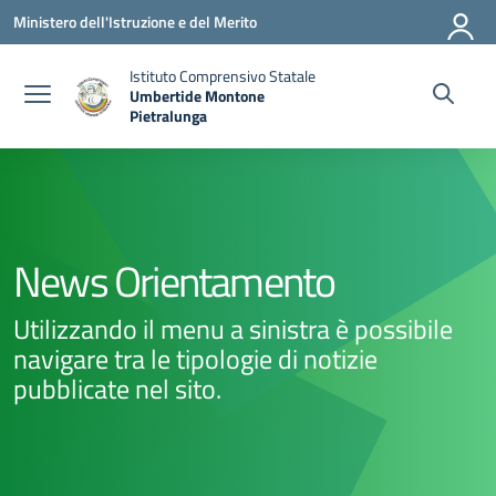
Vai ai contenuti
Vai al menu di navigazione
Vai al footer
Ministero dell'Istruzione e del Merito
Istituto Comprensivo Statale
Umbertide Montone
Pietralunga
— Visita la pagina iniziale della scuola
News Orientamento
Utilizzando il menu a sinistra è possibile
navigare tra le tipologie di notizie
pubblicate nel sito.