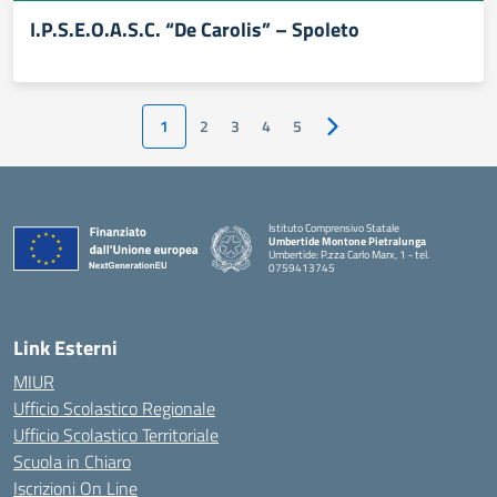
I.P.S.E.O.A.S.C. “De Carolis” – Spoleto
1
2
3
4
5
Pagina successiva
Istituto Comprensivo Statale
Umbertide Montone Pietralunga
Umbertide: P.zza Carlo Marx, 1 - tel.
0759413745
— Visita la pagina iniziale della scuola
Link Esterni
MIUR
Ufficio Scolastico Regionale
Ufficio Scolastico Territoriale
Scuola in Chiaro
Iscrizioni On Line