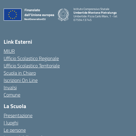
Istituto Comprensivo Statale
Umbertide Montone Pietralunga
Umbertide: P.zza Carlo Marx, 1 - tel.
0759413745
— Visita la pagina iniziale della scuola
Link Esterni
MIUR
Ufficio Scolastico Regionale
Ufficio Scolastico Territoriale
Scuola in Chiaro
Iscrizioni On Line
Invalsi
Comune
La Scuola
Presentazione
I luoghi
Le persone