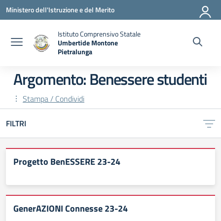
Vai ai contenuti
Vai al menu di navigazione
Vai al footer
Ministero dell'Istruzione e del Merito
Istituto Comprensivo Statale
Umbertide Montone
Pietralunga
— Visita la pagina iniziale della scuola
Argomento: Benessere studenti
Stampa / Condividi
FILTRI
Progetto BenESSERE 23-24
GenerAZIONI Connesse 23-24