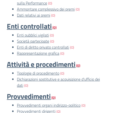
sulla Performance
(0)
Ammontare complessivo dei premi
(0)
Dati relativi ai premi
(0)
Enti controllati
(0)
Enti pubblici vigilati
(0)
Società partecipate
(0)
Enti di diritto privato controllati
(0)
Rappresentazione grafica
(0)
Attività e procedimenti
(0)
Tipologie di procedimento
(0)
Dichiarazioni sostitutive e acquisizione d'ufficio dei
dati
(0)
Provvedimenti
(0)
Provvedimenti organi indirizzo-politico
(0)
Provvedimenti dirigenti
(0)