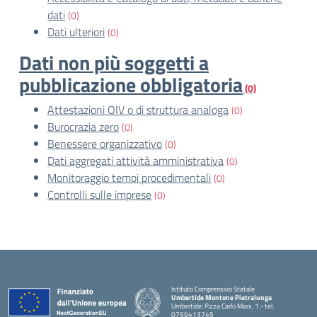
dati
(0)
Dati ulteriori
(0)
Dati non più soggetti a
pubblicazione obbligatoria
(0)
Attestazioni OIV o di struttura analoga
(0)
Burocrazia zero
(0)
Benessere organizzativo
(0)
Dati aggregati attività amministrativa
(0)
Monitoraggio tempi procedimentali
(0)
Controlli sulle imprese
(0)
Istituto Comprensivo Statale
Umbertide Montone Pietralunga
Umbertide: P.zza Carlo Marx, 1 - tel.
0759413745