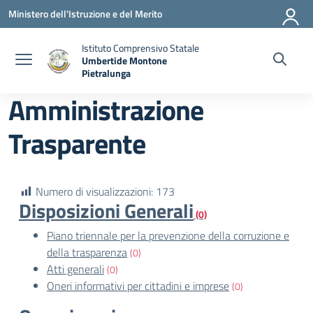
Vai ai contenuti
Vai al menu di navigazione
Vai al footer
Ministero dell'Istruzione e del Merito
Istituto Comprensivo Statale
Umbertide Montone
Pietralunga
— Visita la pagina iniziale della scuola
Amministrazione
Trasparente
Numero di visualizzazioni:
173
Disposizioni Generali
(0)
Piano triennale per la prevenzione della corruzione e
della trasparenza
(0)
Atti generali
(0)
Oneri informativi per cittadini e imprese
(0)