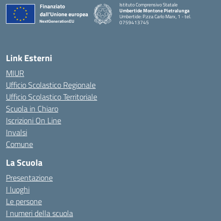
Istituto Comprensivo Statale
Umbertide Montone Pietralunga
Umbertide: P.zza Carlo Marx, 1 - tel.
0759413745
— Visita la pagina iniziale della scuola
Link Esterni
MIUR
Ufficio Scolastico Regionale
Ufficio Scolastico Territoriale
Scuola in Chiaro
Iscrizioni On Line
Invalsi
Comune
La Scuola
Presentazione
I luoghi
Le persone
I numeri della scuola