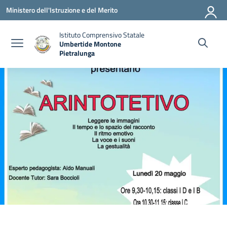
Vai ai contenuti
Vai al menu di navigazione
Vai al footer
Ministero dell'Istruzione e del Merito
Istituto Comprensivo Statale
Umbertide Montone
Pietralunga
— Visita la pagina iniziale della scuola