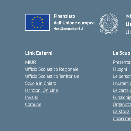
Is
U
Um
— 
Link Esterni
La Scuo
MIUR
Presenta
Ufficio Scolastico Regionale
I luoghi
Ufficio Scolastico Territoriale
Le perso
Scuola in Chiaro
I numeri 
Iscrizioni On Line
Le carte 
Invalsi
Funzioni
Comune
Organizz
La storia
Codici me