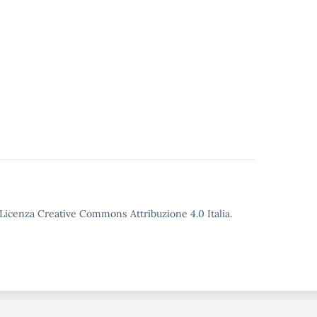
siva e di
diante
VISO
o Licenza Creative Commons Attribuzione 4.0 Italia.