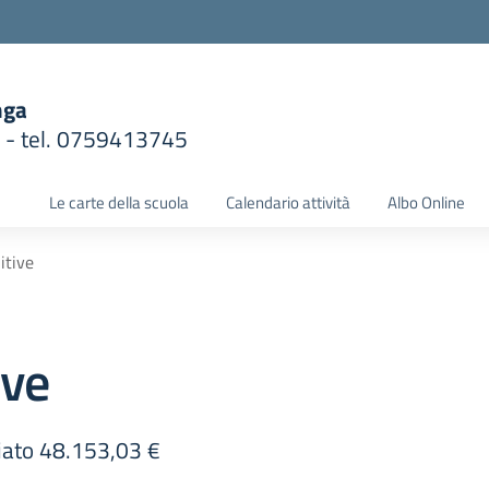
nga
1 - tel. 0759413745
la scuola
Le carte della scuola
Calendario attività
Albo Online
itive
ive
iato 48.153,03 €