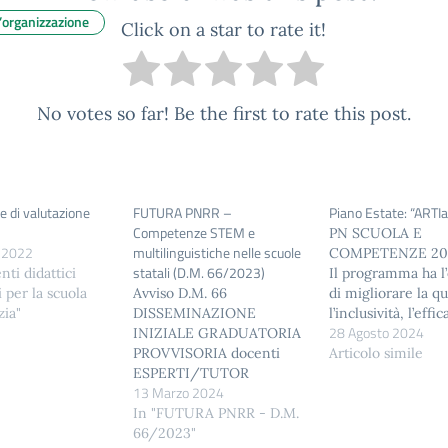
l’organizzazione
Click on a star to rate it!
No votes so far! Be the first to rate this post.
e di valutazione
FUTURA PNRR –
Piano Estate: “ARTI
Competenze STEM e
PN SCUOLA E
 2022
multilinguistiche nelle scuole
COMPETENZE 202
statali (D.M. 66/2023)
nti didattici
Il programma ha l’
i per la scuola
Avviso D.M. 66
di migliorare la qu
zia"
DISSEMINAZIONE
l’inclusività, l’effic
28 Agosto 2024
INIZIALE GRADUATORIA
l’attinenza al mer
PROVVISORIA docenti
lavoro dei sistemi 
Articolo simile
ESPERTI/TUTOR
istruzione e di
13 Marzo 2024
GRADUATORIA
formazione, di
DEFINITIVA - docenti
In "FUTURA PNRR - D.M.
promuovere la pari
ESPERTI/TUTOR
66/2023"
accesso e di