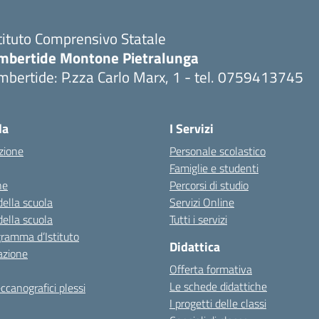
tituto Comprensivo Statale
mbertide Montone Pietralunga
bertide: P.zza Carlo Marx, 1 - tel. 0759413745
Visita la pagina iniziale della scuola
la
I Servizi
zione
Personale scolastico
Famiglie e studenti
ne
Percorsi di studio
della scuola
Servizi Online
della scuola
Tutti i servizi
gramma d’Istituto
Didattica
azione
Offerta formativa
Le schede didattiche
ccanografici plessi
I progetti delle classi