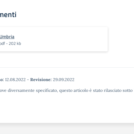
2_avviso di selezione e
completamento di
istanza di
un'istruzione inclu
menti
partecipazione_2025 (3)
qualità, anche me
allegata A del DM
lo sviluppo di
66_2025 allegata B del
infrastrutture, di
DM 66_2025
potenziare
Umbria
Dichiarazione del
l'apprendimento
pdf - 202 kb
Dirigente autonoma
permanente. AV
valutazione candidature
PUBBLICO
docenti ESPERTI/TUTOR
GRADUATORIA…
- Avviso 1926 del 27.2.2025
GRADUAOTORIA
PROVVISORIA - Avviso
1926…
o:
12.08.2022
-
Revisione:
29.09.2022
ove diversamente specificato, questo articolo è stato rilasciato sott