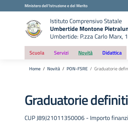
Vai ai contenuti
Vai al menu di navigazione
Vai al footer
Ministero dell'Istruzione e del Merito
Istituto Comprensivo Statale
Umbertide Montone Pietralu
Umbertide: P.zza Carlo Marx, 
— Visita la pagina iniziale del
ella scuola
Scuola
Servizi
Novità
Didattica
Home
Novità
PON-FSRE
Graduatorie defin
Graduatorie definit
CUP J89J21011350006 - Importo finanz