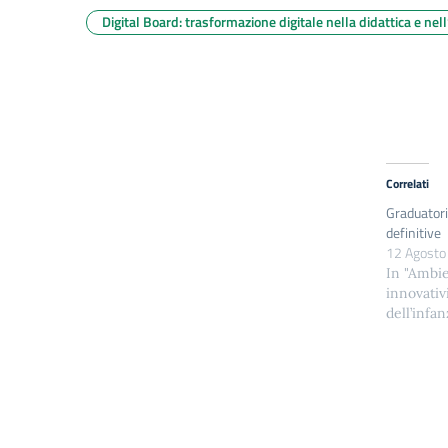
Digital Board: trasformazione digitale nella didattica e nel
Correlati
Graduatori
definitive
12 Agosto
In "Ambie
innovativ
dell’infan