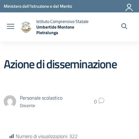
Vai ai contenuti
Vai al menu di navigazione
Vai al footer
Ministero dell'Istruzione e del Merito
Istituto Comprensivo Statale
Umbertide Montone
Pietralunga
— Visita la pagina iniziale della scuola
Azione di disseminazione
Personale scolastico
0
Docente
Numero di visualizzazioni:
322