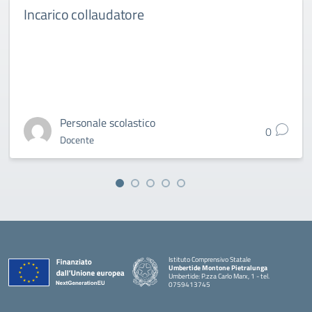
Incarico collaudatore
Personale scolastico
0
Docente
Istituto Comprensivo Statale
Umbertide Montone Pietralunga
Umbertide: P.zza Carlo Marx, 1 - tel.
0759413745
— Visita la pagina iniziale della scuola