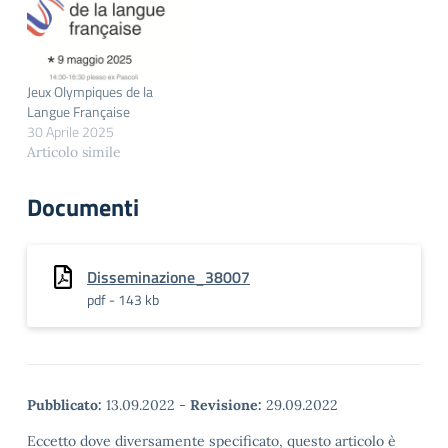
PUBBLICITA’ INCARICO
promuovere la parità di
RUP INCARICO PROJECT
accesso e di
MANAGER INCARICO
completamento di
DE GIOSA INCARICO
un'istruzione inclusiva e
COSTANTINI INCARICO
di qualità, anche
Jeux Olympiques de la
PIERINI FORNITURA
mediante lo sviluppo di
Langue Française
ARREDI: CRITERI
infrastrutture, di
30 Aprile 2025
MINIMI AMBIENTALI
potenziare
Articolo simile
l'apprendimento
permanente. AVVISO
Documenti
PUBBLICO
GRADUATORIA…
Disseminazione_38007
pdf - 143 kb
Pubblicato:
13.09.2022
-
Revisione:
29.09.2022
Eccetto dove diversamente specificato, questo articolo è