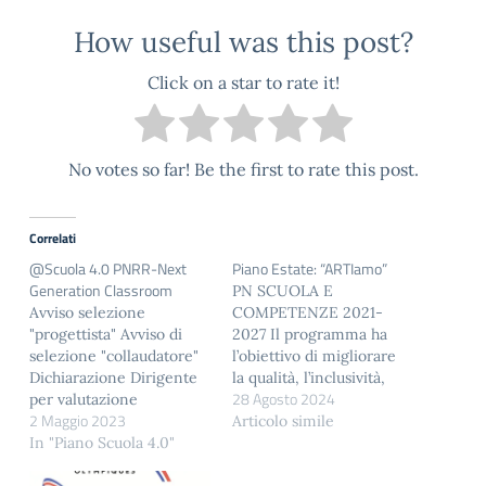
How useful was this post?
Click on a star to rate it!
No votes so far! Be the first to rate this post.
Correlati
@Scuola 4.0 PNRR-Next
Piano Estate: “ARTIamo”
Generation Classroom
PN SCUOLA E
Avviso selezione
COMPETENZE 2021-
"progettista" Avviso di
2027 Il programma ha
selezione "collaudatore"
l’obiettivo di migliorare
Dichiarazione Dirigente
la qualità, l’inclusività,
28 Agosto 2024
per valutazione
l’efficacia e l’attinenza al
2 Maggio 2023
candidature AZIONE DI
mercato del lavoro dei
Articolo simile
INFORMAZIONE,
In "Piano Scuola 4.0"
sistemi di istruzione e di
DISSEMINAZIONE e
formazione, di