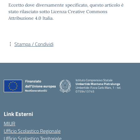
Eccetto dove diversamente specificato, questo articolo è
stato rilasciato sotto Licenza Creative Commons
Attribuzione 4.0 Italia.
Stampa / Condividi
Istituto Comprensivo Statale
Umbertide Montone Pietralunga
Umbertide: P.zza Carlo Marx, 1 - tel.
0759413745
— Visita la pagina iniziale della scuola
Link Esterni
MIUR
Ufficio Scolastico Regionale
Ufficio Scolastico Territoriale