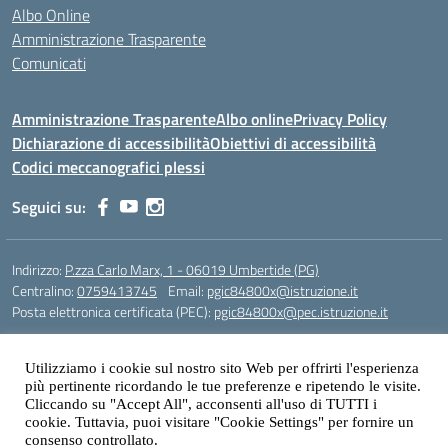
Albo Online
Amministrazione Trasparente
Comunicati
Amministrazione Trasparente
Albo online
Privacy Policy
Dichiarazione di accessibilità
Obiettivi di accessibilità
Codici meccanografici plessi
Seguici su:
Indirizzo:
P.zza Carlo Marx, 1 - 06019 Umbertide (PG)
Centralino:
0759413745
Email:
pgic84800x@istruzione.it
Posta elettronica certificata (PEC):
pgic84800x@pec.istruzione.it
Codice fiscale: 90025480543
Codice meccanografico:
PGIC84800X
Utilizziamo i cookie sul nostro sito Web per offrirti l'esperienza
più pertinente ricordando le tue preferenze e ripetendo le visite.
Codice Indice delle Pubbliche Amministrazioni (IPA): icu
Cliccando su "Accept All", acconsenti all'uso di TUTTI i
cookie. Tuttavia, puoi visitare "Cookie Settings" per fornire un
Gestione sito web: prof. Paolo Chitarrai
consenso controllato.