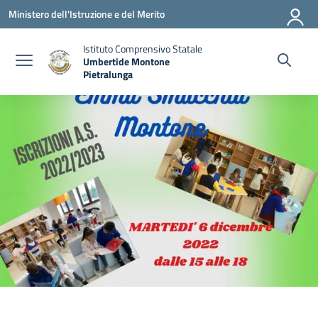
Vai ai contenuti
Vai al menu di navigazione
Vai al footer
Ministero dell'Istruzione e del Merito
Istituto Comprensivo Statale
Umbertide Montone
Pietralunga
— Visita la pagina iniziale della scuola