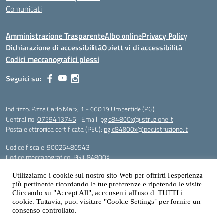
Comunicati
Amministrazione Trasparente
Albo online
Privacy Policy
Dichiarazione di accessibilità
Obiettivi di accessibilità
Codici meccanografici plessi
Seguici su:
Indirizzo:
P.zza Carlo Marx, 1 - 06019 Umbertide (PG)
Centralino:
0759413745
Email:
pgic84800x@istruzione.it
Posta elettronica certificata (PEC):
pgic84800x@pec.istruzione.it
Codice fiscale: 90025480543
Codice meccanografico:
PGIC84800X
Codice Indice delle Pubbliche Amministrazioni (IPA): icu
Utilizziamo i cookie sul nostro sito Web per offrirti l'esperienza
più pertinente ricordando le tue preferenze e ripetendo le visite.
Gestione sito web: prof. Paolo Chitarrai
Cliccando su "Accept All", acconsenti all'uso di TUTTI i
cookie. Tuttavia, puoi visitare "Cookie Settings" per fornire un
consenso controllato.
Idea e progetto di Designers Italia