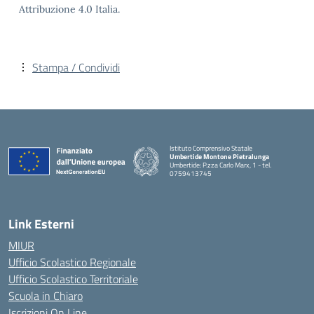
Attribuzione 4.0 Italia.
Stampa / Condividi
Istituto Comprensivo Statale
Umbertide Montone Pietralunga
Umbertide: P.zza Carlo Marx, 1 - tel.
0759413745
— Visita la pagina iniziale della scuola
Link Esterni
MIUR
Ufficio Scolastico Regionale
Ufficio Scolastico Territoriale
Scuola in Chiaro
Iscrizioni On Line