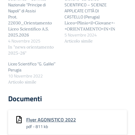
Nazionale “Principe di
SCIENTIFICO – SCIENZE
Napoli” di Assisi
APPLICATE CITTÀ DI
CASTELLO (Perugia)
Prot.
22030_Orientamento
Liceo+Plinio+il+Giovane+-
Liceo Scientifico A.S.
+ORIENTAMENTO+IN+INGRESSO
5 Novembre 2024
2025.2026
4 Novembre 2025
Articolo simile
In "news orientamento
2025-26"
Liceo Scientifico “G. Galilei”
Perugia
10 Novembre 2022
Articolo simile
Documenti
Flyer AGONISTICO 2022
pdf - 811 kb