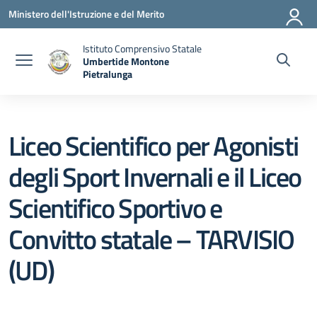
Vai ai contenuti
Vai al menu di navigazione
Vai al footer
Ministero dell'Istruzione e del Merito
Istituto Comprensivo Statale
Umbertide Montone
Pietralunga
— Visita la pagina iniziale della scuola
Liceo Scientifico per Agonisti
degli Sport Invernali e il Liceo
Scientifico Sportivo e
Convitto statale – TARVISIO
(UD)