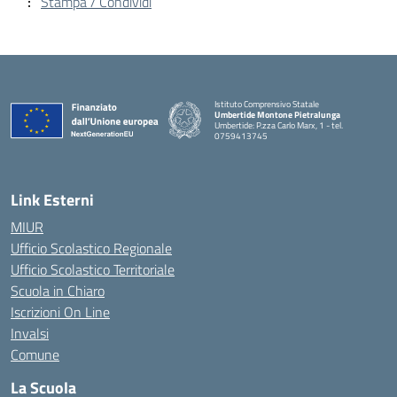
Stampa / Condividi
Istituto Comprensivo Statale
Umbertide Montone Pietralunga
Umbertide: P.zza Carlo Marx, 1 - tel.
0759413745
— Visita la pagina iniziale della scuola
Link Esterni
MIUR
Ufficio Scolastico Regionale
Ufficio Scolastico Territoriale
Scuola in Chiaro
Iscrizioni On Line
Invalsi
Comune
La Scuola