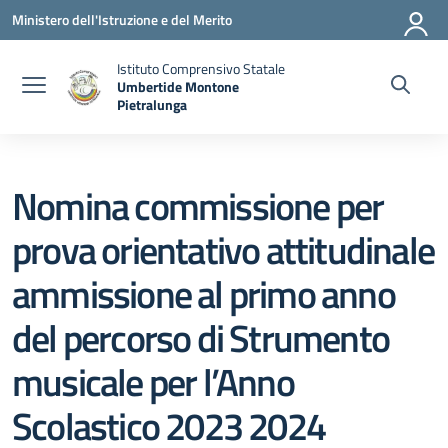
Vai ai contenuti
Vai al menu di navigazione
Vai al footer
Ministero dell'Istruzione e del Merito
Istituto Comprensivo Statale
Umbertide Montone
Pietralunga
— Visita la pagina iniziale della scuola
Nomina commissione per
prova orientativo attitudinale
ammissione al primo anno
del percorso di Strumento
musicale per l’Anno
Scolastico 2023 2024