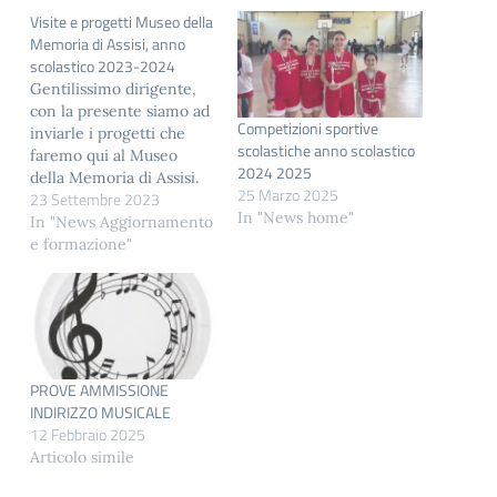
Visite e progetti Museo della
Memoria di Assisi, anno
scolastico 2023-2024
Gentilissimo dirigente,
con la presente siamo ad
Competizioni sportive
inviarle i progetti che
scolastiche anno scolastico
faremo qui al Museo
2024 2025
della Memoria di Assisi.
25 Marzo 2025
23 Settembre 2023
Come potrà leggere sono
In "News home"
calibrati per diversi gradi
In "News Aggiornamento
di conoscenza e
e formazione"
approfondimento.
Quest'anno abbiamo
introdotto altri percorsi,
tra cui il Gioco dell'Oca e
la Caccia al tesoro al
Museo, modi diversi per…
PROVE AMMISSIONE
INDIRIZZO MUSICALE
12 Febbraio 2025
Articolo simile