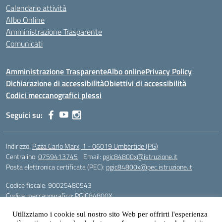
Calendario attività
Albo Online
Amministrazione Trasparente
Comunicati
Amministrazione Trasparente
Albo online
Privacy Policy
Dichiarazione di accessibilità
Obiettivi di accessibilità
Codici meccanografici plessi
Seguici su:
Indirizzo:
P.zza Carlo Marx, 1 - 06019 Umbertide (PG)
Centralino:
0759413745
Email:
pgic84800x@istruzione.it
Posta elettronica certificata (PEC):
pgic84800x@pec.istruzione.it
Codice fiscale: 90025480543
Codice meccanografico:
PGIC84800X
Codice Indice delle Pubbliche Amministrazioni (IPA): icu
Utilizziamo i cookie sul nostro sito Web per offrirti l'esperienza