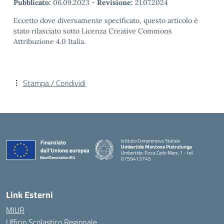
Pubblicato:
06.09.2023
-
Revisione:
21.07.2024
Eccetto dove diversamente specificato, questo articolo è
stato rilasciato sotto Licenza Creative Commons
Attribuzione 4.0 Italia.
Stampa / Condividi
Istituto Comprensivo Statale
Umbertide Montone Pietralunga
Umbertide: P.zza Carlo Marx, 1 - tel.
0759413745
— Visita la pagina iniziale della scuola
Link Esterni
MIUR
Ufficio Scolastico Regionale