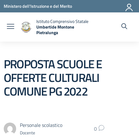
Vai ai contenuti
Vai al menu di navigazione
Vai al footer
Ministero dell'Istruzione e del Merito
Istituto Comprensivo Statale
Umbertide Montone
Pietralunga
— Visita la pagina iniziale della scuola
PROPOSTA SCUOLE E
OFFERTE CULTURALI
COMUNE PG 2022
Personale scolastico
0
Docente