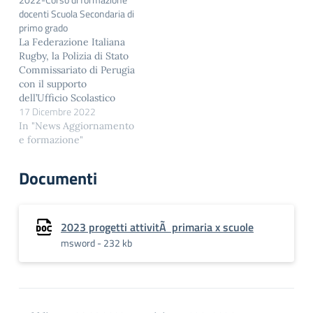
questo
docenti Scuola Secondaria di
link: https://fondoambiente.it/il-
primo grado
fai/scuola/progetti-fai-
La Federazione Italiana
scuola/concorsi-per-le-
Rugby, la Polizia di Stato
scuole il progetto
Commissariato di Perugia
“Paesaggio?
con il supporto
Cultura” (https://fondoambiente.it/
dell’Ufficio Scolastico
fai/scuola/progetti-fai-
17 Dicembre 2022
Regionale per l’Umbria,
scuola/educazione-
promuovono un corso di
In "News Aggiornamento
ambientale/ ): attività
formazione su “Bullismo
e formazione"
formative gratuite…
e Cyberbullismo” rivolto
ai Docenti della Scuola
Documenti
Secondaria di Primo
Grado della provincia di
Perugia. L’iniziativa,
riservata ad un massimo
2023 progetti attivitÃ primaria x scuole
di n. 25 partecipanti,…
msword - 232 kb