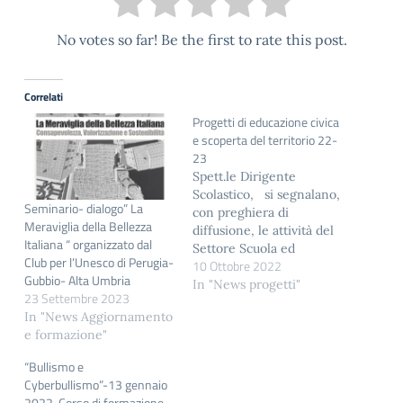
No votes so far! Be the first to rate this post.
Correlati
Progetti di educazione civica
e scoperta del territorio 22-
23
Spett.le Dirigente
Scolastico, si segnalano,
Seminario- dialogo” La
con preghiera di
Meraviglia della Bellezza
diffusione, le attività del
Italiana “ organizzato dal
Settore Scuola ed
Club per l’Unesco di Perugia-
10 Ottobre 2022
Educazione dai FAI –
Gubbio- Alta Umbria
Fondo per l’Ambiente
In "News progetti"
23 Settembre 2023
Italiano: il concorso
In "News Aggiornamento
gratuito "Paesaggio in
e formazione"
movimento": un compito
di realtà per scoprire e
“Bullismo e
valorizzare il territorio.
Cyberbullismo”-13 gennaio
Bando e iscrizioni a
2022-Corso di formazione