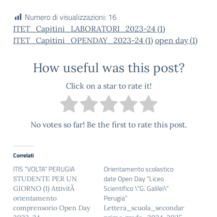
Numero di visualizzazioni:
16
ITET_Capitini_LABORATORI_2023-24 (1)
ITET_Capitini_OPENDAY_2023-24 (1)
open day (1)
How useful was this post?
Click on a star to rate it!
No votes so far! Be the first to rate this post.
Correlati
ITIS “VOLTA” PERUGIA
Orientamento scolastico
date Open Day “Liceo
STUDENTE PER UN
Scientifico \”G. Galilei\”
GIORNO (1) AttivitÃ
Perugia”
orientamento
comprensorio Open Day
Lettera_scuola_secondaria