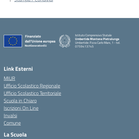
Istituto Comprensivo Statale
Umbertide Montone Pietralunga
Umbertide: P.zza Carlo Marx, 1 - tel.
0759413745
— Visita la pagina iniziale della scuola
Link Esterni
MIUR
Ufficio Scolastico Regionale
Ufficio Scolastico Territoriale
Scuola in Chiaro
Iscrizioni On Line
Invalsi
Comune
La Scuola