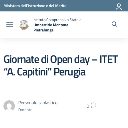
Vai ai contenuti
Vai al menu di navigazione
Vai al footer
Ministero dell'Istruzione e del Merito
Istituto Comprensivo Statale
Umbertide Montone
Pietralunga
— Visita la pagina iniziale della scuola
Giornate di Open day – ITET
“A. Capitini” Perugia
Personale scolastico
0
Docente