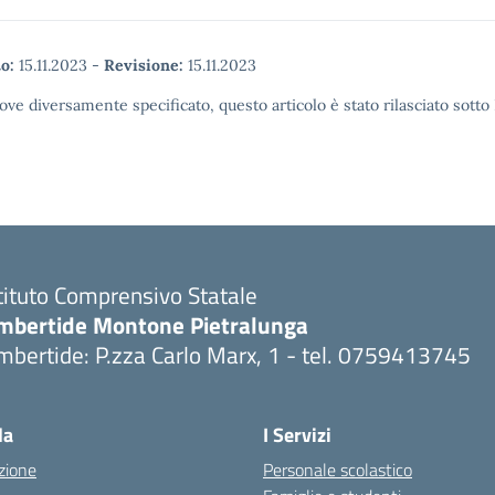
ente, Gaia
carenze comunicative ed
 -- A C C A D E M
espressive. Ipotesi di
 G U A…
lavoro (ordini di scuole)
o:
15.11.2023
-
Revisione:
15.11.2023
inizio corso: mercoledì
30…
ove diversamente specificato, questo articolo è stato rilasciato sott
tituto Comprensivo Statale
mbertide Montone Pietralunga
bertide: P.zza Carlo Marx, 1 - tel. 0759413745
Visita la pagina iniziale della scuola
la
I Servizi
zione
Personale scolastico