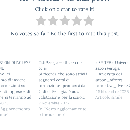
Click on a star to rate it!
No votes so far! Be the first to rate this post.
EZIONI DI INGLESE
Cidi Perugia – attivazione
IeFP ITER e Universi
ONE
corsi
sapori Perugia
o, ci
Si ricorda che sono attivi i
Universita dei
mo di inviare
seguenti corsi di
sapori_offerra
formazioni sui
formazione, promossi dal
formativa_flyer 8
16 Novembre 2023
i di inglese e di
Cidi di Perugia: Nuova
he si terranno ad
valutazione per la scuola
Articolo simile
 2023
7 Novembre 2022
l'Accademia
primaria: lo stato dell'arte
liana, o online.
 Aggiornamento
inizio corso: mercoledì 16
In "News Aggiornamento
o a disposizione
ione"
novembre 2022 - online
e formazione"
ziamo
Parlare, leggere e
nzione.
scrivere: riflessione sulle