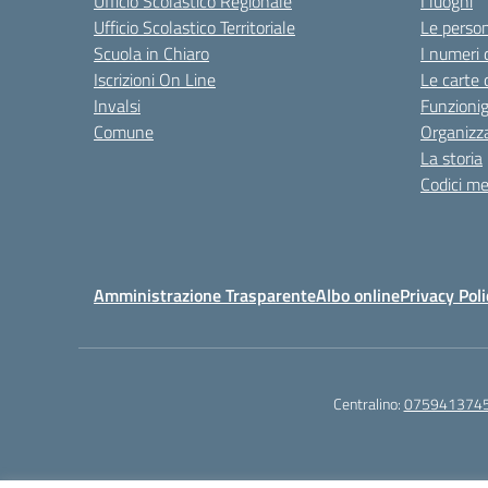
Ufficio Scolastico Regionale
I luoghi
Ufficio Scolastico Territoriale
Le perso
Scuola in Chiaro
I numeri 
Iscrizioni On Line
Le carte 
Invalsi
Funzioni
Comune
Organizz
La storia
Codici me
Amministrazione Trasparente
Albo online
Privacy Poli
Centralino:
075941374