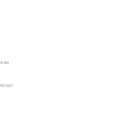
tà dei
7957457