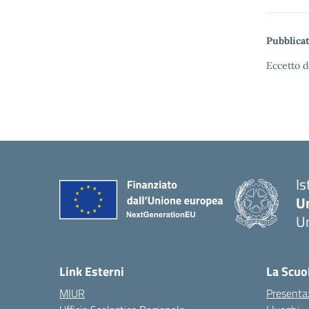
Cordialm
Chiuchiù
I A L I N
Pubblicat
Eccetto d
Is
U
Um
— 
Link Esterni
La Scuo
MIUR
Presenta