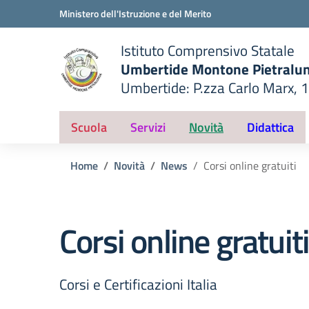
Vai ai contenuti
Vai al menu di navigazione
Vai al footer
Ministero dell'Istruzione e del Merito
Istituto Comprensivo Statale
Umbertide Montone Pietralu
Umbertide: P.zza Carlo Marx, 
— Visita la pagina iniziale del
ella scuola
Scuola
Servizi
Novità
Didattica
Home
Novità
News
Corsi online gratuiti
Corsi online gratuit
Corsi e Certificazioni Italia