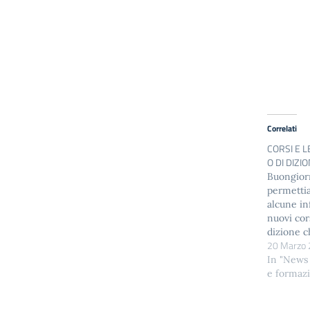
Correlati
CORSI E L
O DI DIZI
Buongiorn
permettia
alcune in
nuovi cors
dizione c
20 Marzo
Assisi, al
Lingua Ita
In "News
Rimaniam
e formaz
e ringra
dell'atte