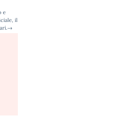
o e
ciale, il
ari.
→