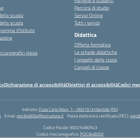
Famiglie e studenti
ne
Percorsi di studio
della scuola
Servizi Online
della scuola
Tutti i servizi
gramma d’Istituto
Didattica
azione
Offerta formativa
Le schede didattiche
ccanografici plessi
I progetti delle classi
Consigli di classe
cy
Dichiarazione di accessibilità
Obiettivi di accessibilità
Codici mec
Indirizzo:
P.zza Carlo Marx, 1 - 06019 Umbertide (PG)
5
Email:
pgic84800x@istruzione.it
Posta elettronica certificata (PEC):
pgic8
Codice fiscale: 90025480543
Codice meccanografico:
PGIC84800X