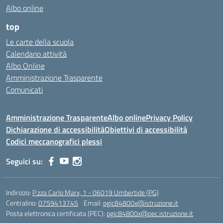
Albo online
top
Le carte della scuola
Calendario attività
Albo Online
Amministrazione Trasparente
Comunicati
Amministrazione Trasparente
Albo online
Privacy Policy
Dichiarazione di accessibilità
Obiettivi di accessibilità
Codici meccanografici plessi
Seguici su:
Indirizzo:
P.zza Carlo Marx, 1 - 06019 Umbertide (PG)
Centralino:
0759413745
Email:
pgic84800x@istruzione.it
Posta elettronica certificata (PEC):
pgic84800x@pec.istruzione.it