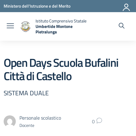
Vai ai contenuti
Vai al menu di navigazione
Vai al footer
Ministero dell'Istruzione e del Merito
Istituto Comprensivo Statale
Umbertide Montone
Pietralunga
— Visita la pagina iniziale della scuola
Open Days Scuola Bufalini
Città di Castello
SISTEMA DUALE
Personale scolastico
0
Docente