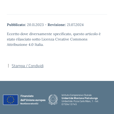
dicembre p.v. In allegato
anche una piccola scheda
della nostra scuola e il
link ad un lavoro svolto
dai nostri…
Pubblicato:
20.11.2023
-
Revisione:
21.07.2024
Eccetto dove diversamente specificato, questo articolo è
stato rilasciato sotto Licenza Creative Commons
Attribuzione 4.0 Italia.
Stampa / Condividi
Istituto Comprensivo Statale
Umbertide Montone Pietralunga
Umbertide: P.zza Carlo Marx, 1 - tel.
0759413745
— Visita la pagina iniziale della scuola