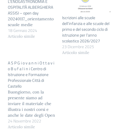
L’ENOGASTRONOMIA E
OSPITALITÀ ALBERGHIERA
ASSISI – open day
Iscrizioni alle scuole
20240117_orientamento
dell’infanzia e alle scuole del
scuole medie
primo e del secondo ciclo di
18 Gennaio 2024
istruzione per l’anno
Articolo simile
scolastico 2026/2027
23 Dicembre 2025
Articolo simile
A S P G i o v a n n i O t t a v i
o B u f a l i n i Centro di
Istruzione e Formazione
Professionale Città di
Castello
Buongiorno, con la
presente siamo ad
inviare il materiale che
illustra i nostri corsi e
anche le date degli Open
24 Novembre 2022
day previsti per il 28
novembre p.v. e per il 17
Articolo simile