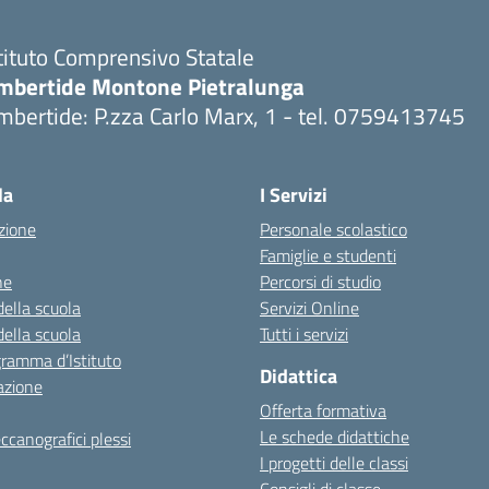
tituto Comprensivo Statale
mbertide Montone Pietralunga
bertide: P.zza Carlo Marx, 1 - tel. 0759413745
Visita la pagina iniziale della scuola
la
I Servizi
zione
Personale scolastico
Famiglie e studenti
ne
Percorsi di studio
della scuola
Servizi Online
della scuola
Tutti i servizi
gramma d’Istituto
Didattica
azione
Offerta formativa
Le schede didattiche
ccanografici plessi
I progetti delle classi