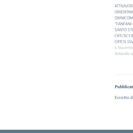
ATTIVIVITA’
ORIENTAM
OMNICOM
“FANFANI-
SANTO ST
OPUSCO
OPEN DAY
4 Novemb
Articolo 
Pubblicat
Eccetto d