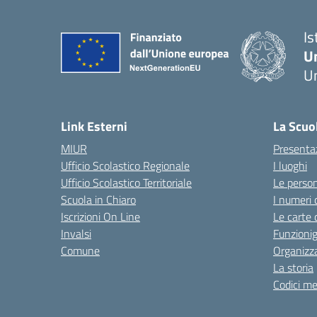
Is
U
Um
— 
Link Esterni
La Scuo
MIUR
Presenta
Ufficio Scolastico Regionale
I luoghi
Ufficio Scolastico Territoriale
Le perso
Scuola in Chiaro
I numeri 
Iscrizioni On Line
Le carte 
Invalsi
Funzioni
Comune
Organizz
La storia
Codici me