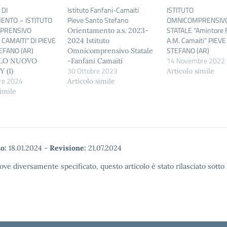
 DI
Istituto Fanfani-Camaiti
ISTITUTO
ENTO – ISTITUTO
Pieve Santo Stefano
OMNICOMPRENSIV
PRENSIVO
STATALE “Amintore 
Orientamento a.s. 2023-
 CAMAITI” DI PIEVE
A.M. Camaiti” PIEV
2024 Istituto
EFANO (AR)
STEFANO (AR)
Omnicomprensivo Statale
14 Novembre 2022
LO NUOVO
-Fanfani Camaiti
30 Ottobre 2023
 (1)
Articolo simile
re 2024
Articolo simile
simile
o:
18.01.2024
-
Revisione:
21.07.2024
ove diversamente specificato, questo articolo è stato rilasciato sott