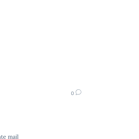
0
te mail