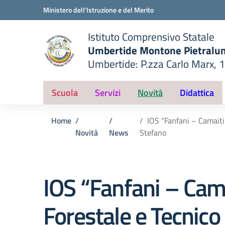
Vai ai contenuti
Vai al menu di navigazione
Vai al footer
Ministero dell'Istruzione e del Merito
Istituto Comprensivo Statale
Umbertide Montone Pietralu
Umbertide: P.zza Carlo Marx, 
— Visita la pagina iniziale del
ella scuola
Scuola
Servizi
Novità
Didattica
Home
IOS “Fanfani – Camaiti
Novità
News
Stefano
IOS “Fanfani – Cama
Forestale e Tecnico