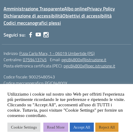
Amministrazione Trasparente
Albo online
Privacy Policy
Dichiarazione di accessibilità
Obiettivi di accessibilità
Codici meccanografici plessi
Seguici su:
Indirizzo:
P.zza Carlo Marx, 1 - 06019 Umbertide (PG)
Centralino:
0759413745
Email:
pgic84800x@istruzione.it
Posta elettronica certificata (PEC):
pgic84800x@pec.istruzione.it
Codice fiscale: 90025480543
Codice meccanografico:
PGIC84800X
Codice Indice delle Pubbliche Amministrazioni (IPA): icu
Utilizziamo i cookie sul nostro sito Web per offrirti l'esperienza
più pertinente ricordando le tue preferenze e ripetendo le visite.
Gestione sito web: prof. Paolo Chitarrai
Cliccando su "Accept All", acconsenti all'uso di TUTTI i
cookie. Tuttavia, puoi visitare "Cookie Settings" per fornire un
consenso controllato.
Idea e progetto di Designers Italia
Cookie Settings
Read More
Accept All
Reject All