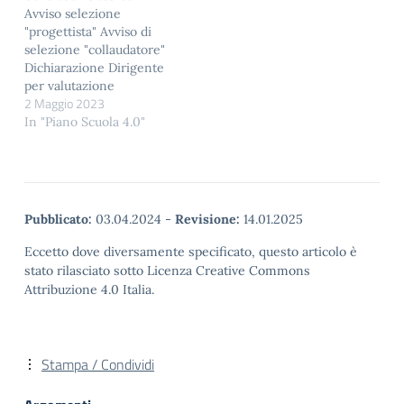
Avviso selezione
partecipazione_2025 (3)
"progettista" Avviso di
allegata A del DM
selezione "collaudatore"
66_2025 allegata B del
Dichiarazione Dirigente
DM 66_2025
per valutazione
Dichiarazione del
2 Maggio 2023
candidature AZIONE DI
Dirigente autonoma
INFORMAZIONE,
In "Piano Scuola 4.0"
valutazione candidature
DISSEMINAZIONE e
docenti
PUBBLICITA’ INCARICO
ESPERTI/TUTOR -
RUP INCARICO PROJECT
Avviso 1926 del 27.2.2025
MANAGER INCARICO
GRADUAOTORIA
DE GIOSA INCARICO
PROVVISORIA - Avviso
Pubblicato:
03.04.2024
-
Revisione:
14.01.2025
COSTANTINI INCARICO
1926…
PIERINI FORNITURA
Eccetto dove diversamente specificato, questo articolo è
ARREDI: CRITERI
stato rilasciato sotto Licenza Creative Commons
MINIMI AMBIENTALI
Attribuzione 4.0 Italia.
Stampa / Condividi