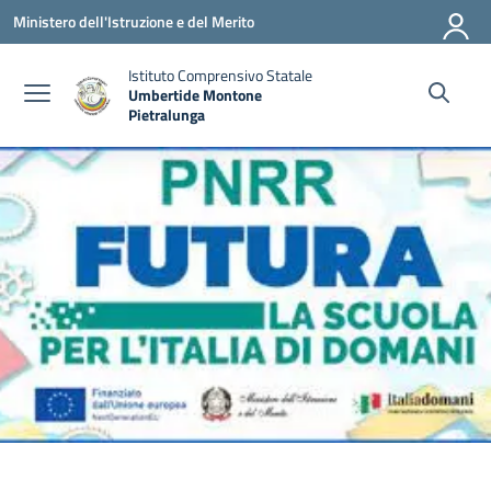
Vai ai contenuti
Vai al menu di navigazione
Vai al footer
Ministero dell'Istruzione e del Merito
Istituto Comprensivo Statale
Umbertide Montone
Pietralunga
— Visita la pagina iniziale della scuola