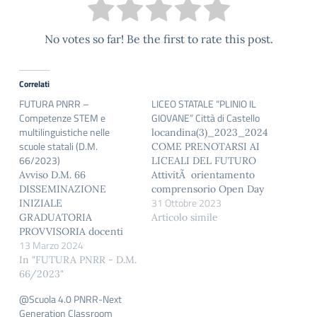
No votes so far! Be the first to rate this post.
Correlati
FUTURA PNRR –
LICEO STATALE “PLINIO IL
Competenze STEM e
GIOVANE” Città di Castello
multilinguistiche nelle
locandina(3)_2023_2024
scuole statali (D.M.
COME PRENOTARSI AI
66/2023)
LICEALI DEL FUTURO
Avviso D.M. 66
AttivitÃ orientamento
DISSEMINAZIONE
comprensorio Open Day
31 Ottobre 2023
INIZIALE
2023-24
GRADUATORIA
Articolo simile
PROVVISORIA docenti
13 Marzo 2024
ESPERTI/TUTOR
GRADUATORIA
In "FUTURA PNRR - D.M.
DEFINITIVA - docenti
66/2023"
ESPERTI/TUTOR
@Scuola 4.0 PNRR-Next
2_avviso di selezione e
Generation Classroom
istanza di