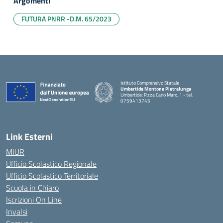
Argomenti
FUTURA PNRR -D.M. 65/2023
Istituto Comprensivo Statale
Umbertide Montone Pietralunga
Umbertide: P.zza Carlo Marx, 1 - tel.
0759413745
— Visita la pagina iniziale della scuola
Link Esterni
MIUR
Ufficio Scolastico Regionale
Ufficio Scolastico Territoriale
Scuola in Chiaro
Iscrizioni On Line
Invalsi