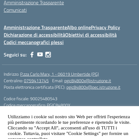
Amministrazione Trasparente
Comunicati
Amministrazione Trasparente
Albo online
Privacy Policy
Dichiarazione di accessibilità
Obiettivi di accessibilità
Codici meccanografici plessi
Seguici su:
Indirizzo:
P.zza Carlo Marx, 1 - 06019 Umbertide (PG)
Centralino:
0759413745
Email:
pgic84800x@istruzione.it
Posta elettronica certificata (PEC):
pgic84800x@pec.istruzione.it
Codice fiscale: 90025480543
Codice meccanografico:
PGIC84800X
Codice Indice delle Pubbliche Amministrazioni (IPA): icu
Utilizziamo i cookie sul nostro sito Web per offrirti l'esperienza
Gestione sito web: prof. Paolo Chitarrai
più pertinente ricordando le tue preferenze e ripetendo le visite.
Cliccando su "Accept All", acconsenti all'uso di TUTTI i
cookie. Tuttavia, puoi visitare "Cookie Settings" per fornire un