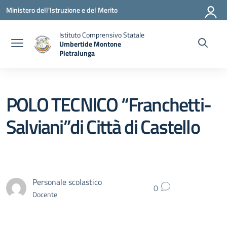
Vai ai contenuti
Vai al menu di navigazione
Vai al footer
Ministero dell'Istruzione e del Merito
Istituto Comprensivo Statale
Umbertide Montone
Pietralunga
— Visita la pagina iniziale della scuola
POLO TECNICO “Franchetti-
Salviani”di Città di Castello
Personale scolastico
0
Docente