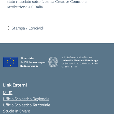
stato rilasciato sotto Licenza Creative Commons
Attribuzione 4.0 Italia.
Stampa / Condividi
Istituto Comprensivo Statale
Umbertide Montone Pietralunga
Umbertide: P.zza Carlo Marx, 1 - tel.
0759413745
— Visita la pagina iniziale della scuola
Link Esterni
MIUR
Ufficio Scolastico Regionale
Ufficio Scolastico Territoriale
Scuola in Chiaro