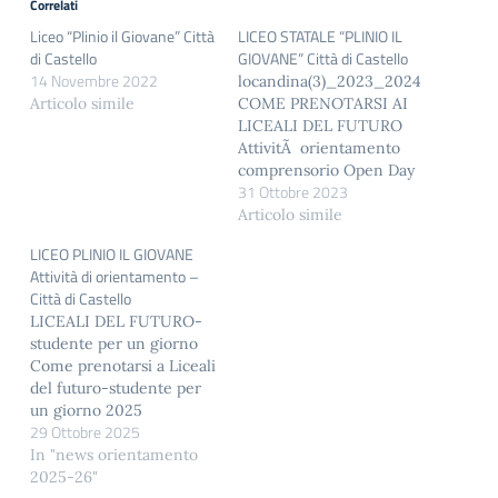
Correlati
Liceo “Plinio il Giovane” Città
LICEO STATALE “PLINIO IL
di Castello
GIOVANE” Città di Castello
14 Novembre 2022
locandina(3)_2023_2024
Articolo simile
COME PRENOTARSI AI
LICEALI DEL FUTURO
AttivitÃ orientamento
comprensorio Open Day
31 Ottobre 2023
2023-24
Articolo simile
LICEO PLINIO IL GIOVANE
Attività di orientamento –
Città di Castello
LICEALI DEL FUTURO-
studente per un giorno
Come prenotarsi a Liceali
del futuro-studente per
un giorno 2025
29 Ottobre 2025
LOCANDINA OPEN DAY
In "news orientamento
2025-26"