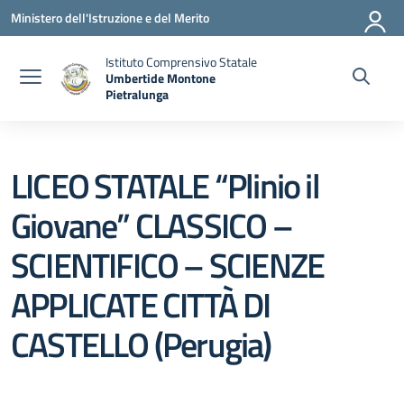
Vai ai contenuti
Vai al menu di navigazione
Vai al footer
Ministero dell'Istruzione e del Merito
Istituto Comprensivo Statale
Umbertide Montone
Pietralunga
— Visita la pagina iniziale della scuola
LICEO STATALE “Plinio il
Giovane” CLASSICO –
SCIENTIFICO – SCIENZE
APPLICATE CITTÀ DI
CASTELLO (Perugia)