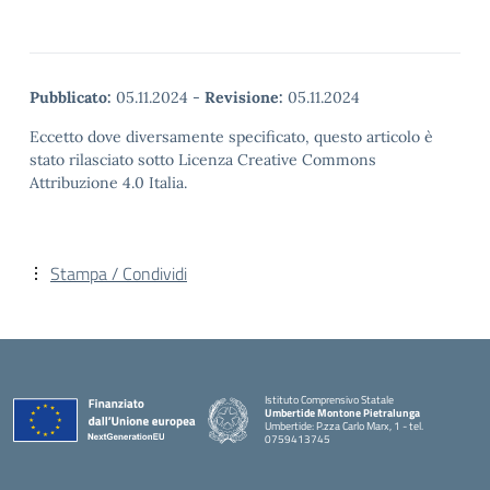
Pubblicato:
05.11.2024
-
Revisione:
05.11.2024
Eccetto dove diversamente specificato, questo articolo è
stato rilasciato sotto Licenza Creative Commons
Attribuzione 4.0 Italia.
Stampa / Condividi
Istituto Comprensivo Statale
Umbertide Montone Pietralunga
Umbertide: P.zza Carlo Marx, 1 - tel.
0759413745
— Visita la pagina iniziale della scuola