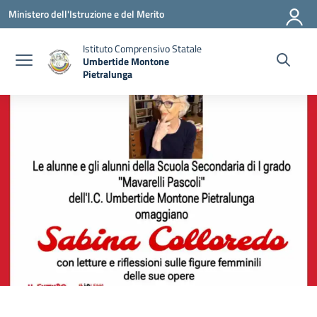
Vai ai contenuti
Vai al menu di navigazione
Vai al footer
Ministero dell'Istruzione e del Merito
Istituto Comprensivo Statale
Umbertide Montone
Pietralunga
— Visita la pagina iniziale della scuola