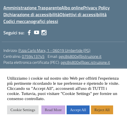
Amministrazione Trasparente
Albo online
Privacy Policy
Dichiarazione di accessibilità
Obiettivi di accessibilità
Codici meccanografici plessi
Seguici su:
Indirizzo:
P.zza Carlo Marx, 1 - 06019 Umbertide (PG)
Centralino:
0759413745
Email:
pgic84800x@istruzione.it
Posta elettronica certificata (PEC):
pgic84800x@pec.istruzione.it
Codice fiscale: 90025480543
Codice meccanografico:
PGIC84800X
Utilizziamo i cookie sul nostro sito Web per offrirti l'esperienza
più pertinente ricordando le tue preferenze e ripetendo le visite.
Codice Indice delle Pubbliche Amministrazioni (IPA): icu
Cliccando su "Accept All", acconsenti all'uso di TUTTI i
cookie. Tuttavia, puoi visitare "Cookie Settings" per fornire un
Gestione sito web: prof. Paolo Chitarrai
consenso controllato.
Cookie Settings
Read More
Accept All
Reject All
Idea e progetto di Designers Italia