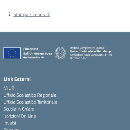
Stampa / Condividi
Istituto Comprensivo Statale
Umbertide Montone Pietralunga
Umbertide: P.zza Carlo Marx, 1 - tel.
0759413745
— Visita la pagina iniziale della scuola
Link Esterni
MIUR
Ufficio Scolastico Regionale
Ufficio Scolastico Territoriale
Scuola in Chiaro
Iscrizioni On Line
Invalsi
Comune