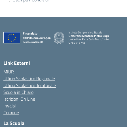
Istituto Comprensivo Statale
Umbertide Montone Pietralunga
Umbertide: P.zza Carlo Marx, 1 - tel.
0759413745
— Visita la pagina iniziale della scuola
Link Esterni
MIUR
Ufficio Scolastico Regionale
Ufficio Scolastico Territoriale
Scuola in Chiaro
Iscrizioni On Line
Invalsi
Comune
La Scuola