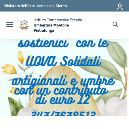
Vai ai contenuti
Vai al menu di navigazione
Vai al footer
Ministero dell'Istruzione e del Merito
Istituto Comprensivo Statale
Umbertide Montone
Pietralunga
— Visita la pagina iniziale della scuola