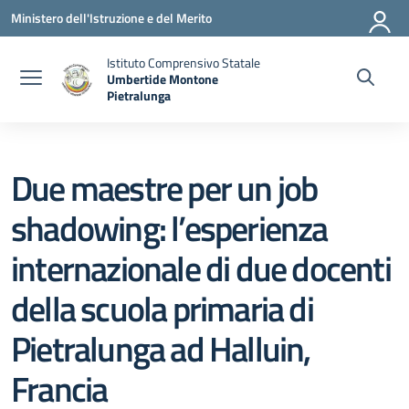
Vai ai contenuti
Vai al menu di navigazione
Vai al footer
Ministero dell'Istruzione e del Merito
Istituto Comprensivo Statale
Umbertide Montone
Pietralunga
— Visita la pagina iniziale della scuola
Due maestre per un job
shadowing: l’esperienza
internazionale di due docenti
della scuola primaria di
Pietralunga ad Halluin,
Francia