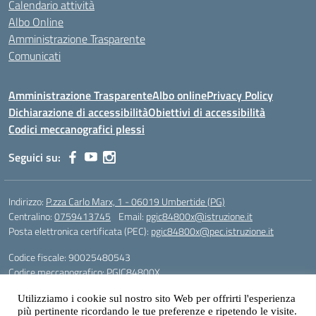
Calendario attività
Albo Online
Amministrazione Trasparente
Comunicati
Amministrazione Trasparente
Albo online
Privacy Policy
Dichiarazione di accessibilità
Obiettivi di accessibilità
Codici meccanografici plessi
Seguici su:
Indirizzo:
P.zza Carlo Marx, 1 - 06019 Umbertide (PG)
Centralino:
0759413745
Email:
pgic84800x@istruzione.it
Posta elettronica certificata (PEC):
pgic84800x@pec.istruzione.it
Codice fiscale: 90025480543
Codice meccanografico:
PGIC84800X
Codice Indice delle Pubbliche Amministrazioni (IPA): icu
Utilizziamo i cookie sul nostro sito Web per offrirti l'esperienza
più pertinente ricordando le tue preferenze e ripetendo le visite.
Gestione sito web: prof. Paolo Chitarrai