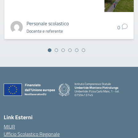
Personale scolastico
0
Docente e referente
Istituto Comprensivo Statale
Umbertide Montone Pietralunga
Umbertide: P.zza Carlo Marx, 1 - tel.
0759413745
— Visita la pagina iniziale della scuola
Link Esterni
MIUR
Ufficio Scolastico Regionale