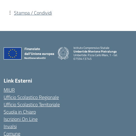
Stampa / Condividi
Istituto Comprensivo Statale
Umbertide Montone Pietralunga
Umbertide: P.zza Carlo Marx, 1 - tel.
0759413745
— Visita la pagina iniziale della scuola
Link Esterni
MIUR
Ufficio Scolastico Regionale
Ufficio Scolastico Territoriale
Scuola in Chiaro
Iscrizioni On Line
Invalsi
Comune