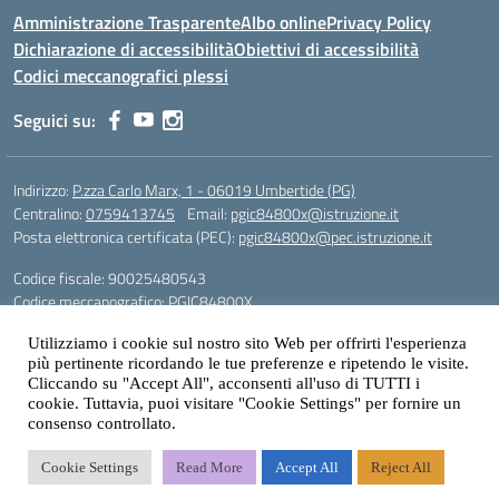
Amministrazione Trasparente
Albo online
Privacy Policy
Dichiarazione di accessibilità
Obiettivi di accessibilità
Codici meccanografici plessi
Seguici su:
Indirizzo:
P.zza Carlo Marx, 1 - 06019 Umbertide (PG)
Centralino:
0759413745
Email:
pgic84800x@istruzione.it
Posta elettronica certificata (PEC):
pgic84800x@pec.istruzione.it
Codice fiscale: 90025480543
Codice meccanografico:
PGIC84800X
Codice Indice delle Pubbliche Amministrazioni (IPA): icu
Utilizziamo i cookie sul nostro sito Web per offrirti l'esperienza
Gestione sito web: prof. Paolo Chitarrai
più pertinente ricordando le tue preferenze e ripetendo le visite.
Cliccando su "Accept All", acconsenti all'uso di TUTTI i
cookie. Tuttavia, puoi visitare "Cookie Settings" per fornire un
consenso controllato.
Idea e progetto di Designers Italia
Cookie Settings
Read More
Accept All
Reject All