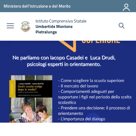
Vai ai contenuti
Vai al menu di navigazione
Vai al footer
Ministero dell'Istruzione e del Merito
Istituto Comprensivo Statale
Umbertide Montone
Pietralunga
— Visita la pagina iniziale della scuola