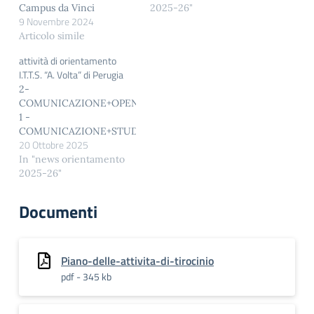
Campus da Vinci
2025-26"
9 Novembre 2024
Articolo simile
attività di orientamento
I.T.T.S. “A. Volta” di Perugia
2-
COMUNICAZIONE+OPEN+DAY
1 -
COMUNICAZIONE+STUDENTE+PER+UN+GIORNO
20 Ottobre 2025
In "news orientamento
2025-26"
Documenti
Piano-delle-attivita-di-tirocinio
pdf - 345 kb