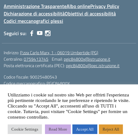
Amministrazione Trasparente
Albo online
Privacy Policy
Dichiarazione di accessibilità
Obiettivi di accessibilità
Codici meccanografici plessi
Seguici su:
Indirizzo:
P.zza Carlo Marx, 1 - 06019 Umbertide (PG)
Centralino:
0759413745
Email:
pgic84800x@istruzione.it
Posta elettronica certificata (PEC):
pgic84800x@pec.istruzione.it
Codice fiscale: 90025480543
Codice meccanografico:
PGIC84800X
Codice Indice delle Pubbliche Amministrazioni (IPA): icu
Utilizziamo i cookie sul nostro sito Web per offrirti l'esperienza
più pertinente ricordando le tue preferenze e ripetendo le visite.
Gestione sito web: prof. Paolo Chitarrai
Cliccando su "Accept All", acconsenti all'uso di TUTTI i
cookie. Tuttavia, puoi visitare "Cookie Settings" per fornire un
consenso controllato.
Idea e progetto di Designers Italia
Cookie Settings
Read More
Accept All
Reject All