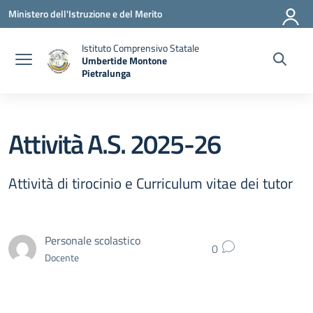
Vai ai contenuti
Vai al menu di navigazione
Vai al footer
Ministero dell'Istruzione e del Merito
Istituto Comprensivo Statale
Umbertide Montone
Pietralunga
— Visita la pagina iniziale della scuola
Attività A.S. 2025-26
Attività di tirocinio e Curriculum vitae dei tutor
Personale scolastico
0
Docente