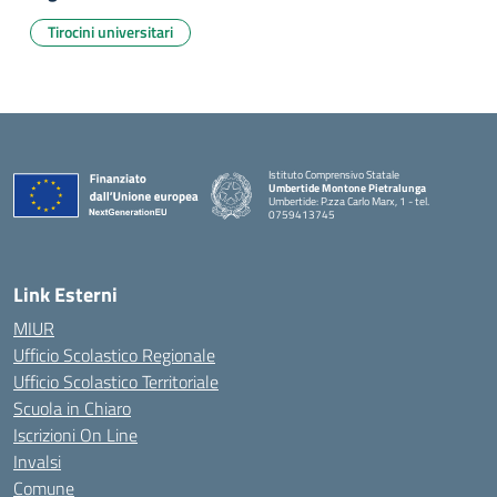
Tirocini universitari
Istituto Comprensivo Statale
Umbertide Montone Pietralunga
Umbertide: P.zza Carlo Marx, 1 - tel.
0759413745
— Visita la pagina iniziale della scuola
Link Esterni
MIUR
Ufficio Scolastico Regionale
Ufficio Scolastico Territoriale
Scuola in Chiaro
Iscrizioni On Line
Invalsi
Comune