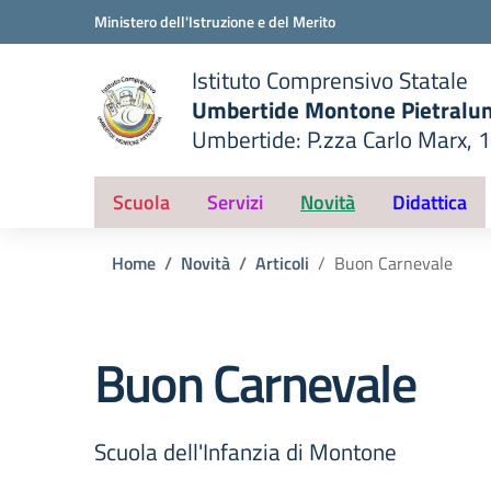
Vai ai contenuti
Vai al menu di navigazione
Vai al footer
Ministero dell'Istruzione e del Merito
Istituto Comprensivo Statale
Umbertide Montone Pietralu
Umbertide: P.zza Carlo Marx, 
— Visita la pagina iniziale del
ella scuola
Scuola
Servizi
Novità
Didattica
Home
Novità
Articoli
Buon Carnevale
Buon Carnevale
Scuola dell'Infanzia di Montone