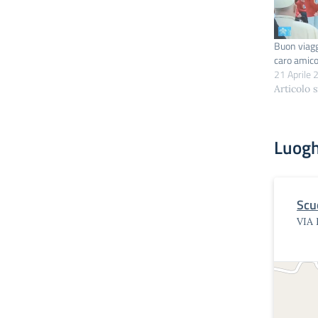
Buon viagg
caro amico
21 Aprile
Articolo 
Luogh
Scu
VIA