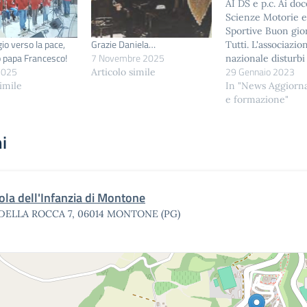
AI DS e p.c. Ai doc
Scienze Motorie e
Sportive Buon gio
io verso la pace,
Grazie Daniela…
Tutti. L'associazio
 papa Francesco!
7 Novembre 2025
nazionale disturbi
29 Gennaio 2023
 2025
alimentari ha real
Articolo simile
opuscolo dedicato 
In "News Aggior
simile
gli insegnanti. Ce 
e formazione"
donato con preghi
donarlo a nostra vo
i
L'opuscolo è stat
validato dai terape
Veneto e dal loro
ola dell'Infanzia di Montone
 DELLA ROCCA 7, 06014 MONTONE (PG)