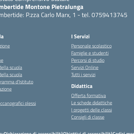
mbertide Montone Pietralunga
bertide: P.zza Carlo Marx, 1 - tel. 0759413745
Visita la pagina iniziale della scuola
la
I Servizi
zione
Personale scolastico
Famiglie e studenti
ne
Percorsi di studio
della scuola
Servizi Online
della scuola
Tutti i servizi
gramma d’Istituto
Didattica
azione
Offerta formativa
Le schede didattiche
ccanografici plessi
I progetti delle classi
Consigli di classe
cy
Dichiarazione di accessibilità
Obiettivi di accessibilità
Codici mec