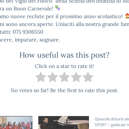
po dei Vigili del Fuoco” della Scuola dell’Infanzia di 
ura un Buon Carnevale!
mo nuove reclute per il prossimo anno scolastico!
oni sono ancora aperte. Unisciti alla nostra grande fam
atti: 075 9306550
cere, imparare, sognare.
How useful was this post?
Click on a star to rate it!
No votes so far! Be the first to rate this post.
Opuscolo disturbi al
SPORT – guida per i