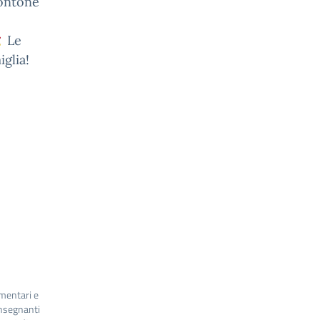
Montone
Le
iglia!
imentari e
nsegnanti