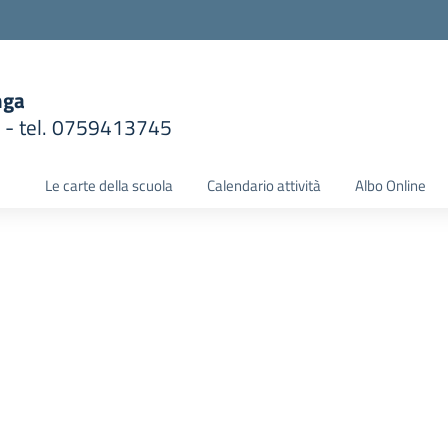
nga
1 - tel. 0759413745
la scuola
Le carte della scuola
Calendario attività
Albo Online