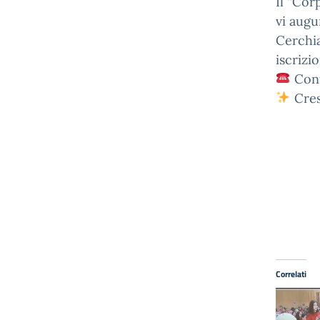
Il “Cor
vi aug
Cerchia
iscrizi
Cont
Cres
Correlati