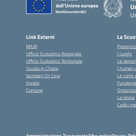
U
Um
— 
Link Esterni
La Scuo
MIUR
Presenta
Ufficio Scolastico Regionale
I luoghi
Ufficio Scolastico Territoriale
Le perso
Scuola in Chiaro
I numeri 
Iscrizioni On Line
Le carte 
Invalsi
Funzioni
Comune
Organizz
La storia
Codici me
Amministrazione Trasparente
Albo online
Privacy Poli