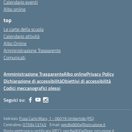
Calendario eventi
Albo online
top
Le carte della scuola
Calendario attività
Albo Online
Amministrazione Trasparente
Comunicati
Amministrazione Trasparente
Albo online
Privacy Policy
Dichiarazione di accessibilità
Obiettivi di accessibilità
Codici meccanografici plessi
Seguici su:
Indirizzo:
P.zza Carlo Marx, 1 - 06019 Umbertide (PG)
Centralino:
0759413745
Email:
pgic84800x@istruzione.it
Posta elettronica certificata (PEC):
pgic84800x@pec.istruzione.it