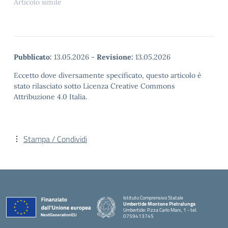
Articolo simile
Pubblicato:
13.05.2026
-
Revisione:
13.05.2026
Eccetto dove diversamente specificato, questo articolo è
stato rilasciato sotto Licenza Creative Commons
Attribuzione 4.0 Italia.
Stampa / Condividi
Istituto Comprensivo Statale
Umbertide Montone Pietralunga
Umbertide: P.zza Carlo Marx, 1 - tel.
0759413745
— Visita la pagina iniziale della scuola