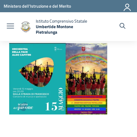
Vai ai contenuti
Vai al menu di navigazione
Vai al footer
Ministero dell'Istruzione e del Merito
Istituto Comprensivo Statale
Umbertide Montone
Pietralunga
— Visita la pagina iniziale della scuola