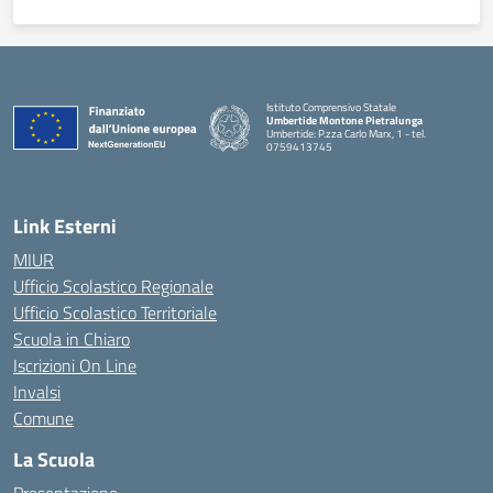
Istituto Comprensivo Statale
Umbertide Montone Pietralunga
Umbertide: P.zza Carlo Marx, 1 - tel.
0759413745
— Visita la pagina iniziale della scuola
Link Esterni
MIUR
Ufficio Scolastico Regionale
Ufficio Scolastico Territoriale
Scuola in Chiaro
Iscrizioni On Line
Invalsi
Comune
La Scuola