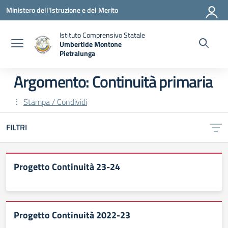
Vai ai contenuti
Vai al menu di navigazione
Vai al footer
Ministero dell'Istruzione e del Merito
Istituto Comprensivo Statale
Umbertide Montone
Pietralunga
— Visita la pagina iniziale della scuola
Argomento: Continuità primaria
Stampa / Condividi
FILTRI
Progetto Continuità 23-24
Progetto Continuità 2022-23