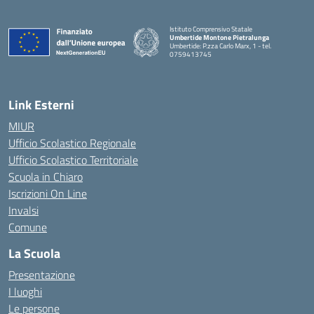
Istituto Comprensivo Statale
Umbertide Montone Pietralunga
Umbertide: P.zza Carlo Marx, 1 - tel.
0759413745
— Visita la pagina iniziale della scuola
Link Esterni
MIUR
Ufficio Scolastico Regionale
Ufficio Scolastico Territoriale
Scuola in Chiaro
Iscrizioni On Line
Invalsi
Comune
La Scuola
Presentazione
I luoghi
Le persone