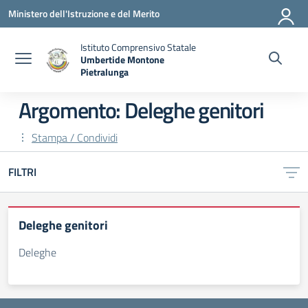
Vai ai contenuti
Vai al menu di navigazione
Vai al footer
Ministero dell'Istruzione e del Merito
Istituto Comprensivo Statale
Umbertide Montone
Pietralunga
— Visita la pagina iniziale della scuola
Argomento: Deleghe genitori
Stampa / Condividi
FILTRI
Deleghe genitori
Deleghe