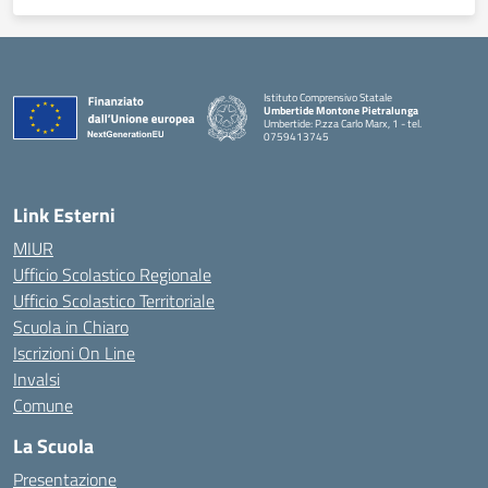
Istituto Comprensivo Statale
Umbertide Montone Pietralunga
Umbertide: P.zza Carlo Marx, 1 - tel.
0759413745
— Visita la pagina iniziale della scuola
Link Esterni
MIUR
Ufficio Scolastico Regionale
Ufficio Scolastico Territoriale
Scuola in Chiaro
Iscrizioni On Line
Invalsi
Comune
La Scuola
Presentazione