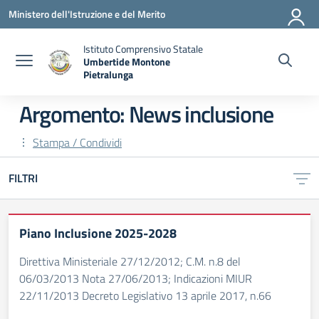
Vai ai contenuti
Vai al menu di navigazione
Vai al footer
Ministero dell'Istruzione e del Merito
Istituto Comprensivo Statale
Umbertide Montone
Pietralunga
— Visita la pagina iniziale della scuola
Argomento: News inclusione
Stampa / Condividi
FILTRI
Piano Inclusione 2025-2028
Direttiva Ministeriale 27/12/2012; C.M. n.8 del
06/03/2013 Nota 27/06/2013; Indicazioni MIUR
22/11/2013 Decreto Legislativo 13 aprile 2017, n.66