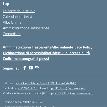
top
Le carte della scuola
Calendario attività
Albo Online
Amministrazione Trasparente
Comunicati
Amministrazione Trasparente
Albo online
Privacy Policy
Dichiarazione di accessibilità
Obiettivi di accessibilità
Codici meccanografici plessi
Seguici su:
Indirizzo:
P.zza Carlo Marx, 1 - 06019 Umbertide (PG)
Centralino:
0759413745
Email:
pgic84800x@istruzione.it
Posta elettronica certificata (PEC):
pgic84800x@pec.istruzione.it
Codice fiscale: 90025480543
Codice meccanografico:
PGIC84800X