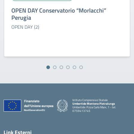
OPEN DAY Conservatorio “Morlacchi”
Perugia
OPEN DAY (2)
Istituto Comprensivo Statale
Umbertide Montone Pietralunga
Umbertide: P.zza Carlo Marx, 1 - tel.
0759413745
— Visita la pagina iniziale della scuola
Link Esterni