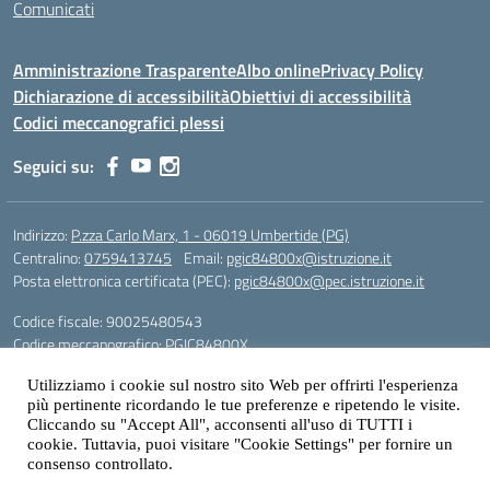
Comunicati
Amministrazione Trasparente
Albo online
Privacy Policy
Dichiarazione di accessibilità
Obiettivi di accessibilità
Codici meccanografici plessi
Seguici su:
Indirizzo:
P.zza Carlo Marx, 1 - 06019 Umbertide (PG)
Centralino:
0759413745
Email:
pgic84800x@istruzione.it
Posta elettronica certificata (PEC):
pgic84800x@pec.istruzione.it
Codice fiscale: 90025480543
Codice meccanografico:
PGIC84800X
Codice Indice delle Pubbliche Amministrazioni (IPA): icu
Utilizziamo i cookie sul nostro sito Web per offrirti l'esperienza
Gestione sito web: prof. Paolo Chitarrai
più pertinente ricordando le tue preferenze e ripetendo le visite.
Cliccando su "Accept All", acconsenti all'uso di TUTTI i
cookie. Tuttavia, puoi visitare "Cookie Settings" per fornire un
consenso controllato.
Idea e progetto di Designers Italia