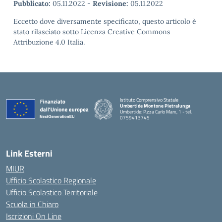
Pubblicato:
05.11.2022
-
Revisione:
05.11.2022
Eccetto dove diversamente specificato, questo articolo è
stato rilasciato sotto Licenza Creative Commons
Attribuzione 4.0 Italia.
Istituto Comprensivo Statale
Umbertide Montone Pietralunga
Umbertide: P.zza Carlo Marx, 1 - tel.
0759413745
— Visita la pagina iniziale della scuola
Link Esterni
MIUR
Ufficio Scolastico Regionale
Ufficio Scolastico Territoriale
Scuola in Chiaro
Iscrizioni On Line