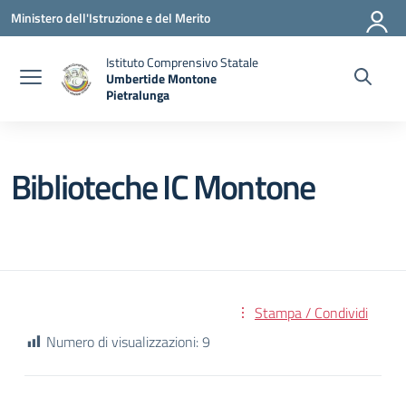
Vai ai contenuti
Vai al menu di navigazione
Vai al footer
Ministero dell'Istruzione e del Merito
Istituto Comprensivo Statale
Umbertide Montone
Pietralunga
— Visita la pagina iniziale della scuola
Biblioteche IC Montone
Stampa / Condividi
Numero di visualizzazioni:
9