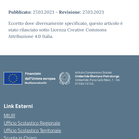
Pubblicato:
27.03.2023
-
Revisione:
27.03.2023
Eccetto dove diversamente specificato, questo articolo è
stato rilasciato sotto Licenza Creative Commons
Attribuzione 4.0 Italia.
Istituto Comprensivo Statale
Umbertide Montone Pietralunga
Umbertide: P.zza Carlo Marx, 1 - tel.
0759413745
— Visita la pagina iniziale della scuola
Link Esterni
MIUR
Ufficio Scolastico Regionale
Ufficio Scolastico Territoriale
Scuola in Chiaro