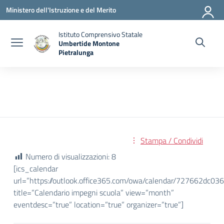
Vai ai contenuti
Vai al menu di navigazione
Vai al footer
Ministero dell'Istruzione e del Merito
Istituto Comprensivo Statale
Umbertide Montone
Pietralunga
— Visita la pagina iniziale della scuola
Stampa / Condividi
Numero di visualizzazioni:
8
[ics_calendar
url=”https://outlook.office365.com/owa/calendar/727662
title=”Calendario impegni scuola” view=”month”
eventdesc=”true” location=”true” organizer=”true”]