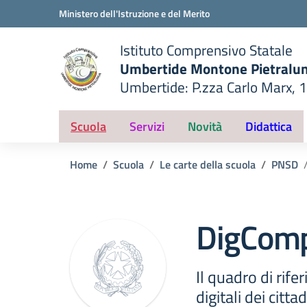
Vai ai contenuti
Vai al menu di navigazione
Vai al footer
Ministero dell'Istruzione e del Merito
Istituto Comprensivo Statale
Umbertide Montone Pietralu
Umbertide: P.zza Carlo Marx, 
— Visita la pagina iniziale del
ella scuola
Scuola
Servizi
Novità
Didattica
Home
Scuola
Le carte della scuola
PNSD
DigComp
Il quadro di rif
digitali dei cittad