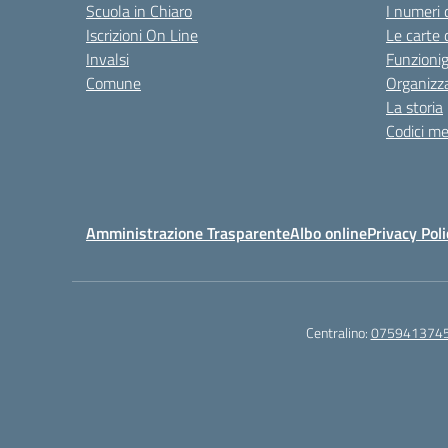
Scuola in Chiaro
I numeri 
Iscrizioni On Line
Le carte 
Invalsi
Funzioni
Comune
Organizz
La storia
Codici me
Amministrazione Trasparente
Albo online
Privacy Poli
Centralino:
075941374