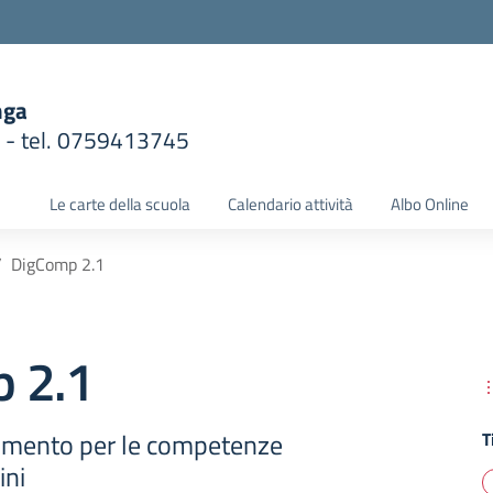
nga
1 - tel. 0759413745
la scuola
Le carte della scuola
Calendario attività
Albo Online
DigComp 2.1
 2.1
erimento per le competenze
T
ini