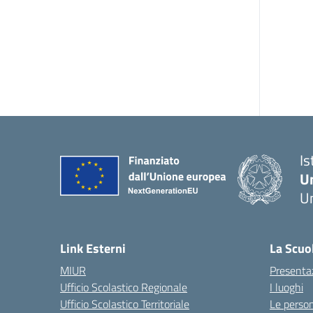
Is
U
Um
— 
Link Esterni
La Scuo
MIUR
Presenta
Ufficio Scolastico Regionale
I luoghi
Ufficio Scolastico Territoriale
Le perso