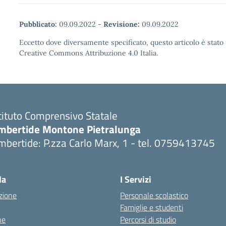
Pubblicato:
09.09.2022
-
Revisione:
09.09.2022
Eccetto dove diversamente specificato, questo articolo è stato 
Creative Commons Attribuzione 4.0 Italia.
tituto Comprensivo Statale
mbertide Montone Pietralunga
bertide: P.zza Carlo Marx, 1 - tel. 0759413745
Visita la pagina iniziale della scuola
la
I Servizi
zione
Personale scolastico
Famiglie e studenti
ne
Percorsi di studio