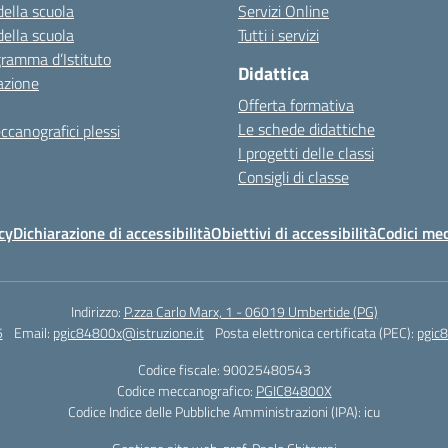
della scuola
Servizi Online
della scuola
Tutti i servizi
gramma d’Istituto
Didattica
azione
Offerta formativa
Le schede didattiche
ccanografici plessi
I progetti delle classi
Consigli di classe
cy
Dichiarazione di accessibilità
Obiettivi di accessibilità
Codici mec
Indirizzo:
P.zza Carlo Marx, 1 - 06019 Umbertide (PG)
5
Email:
pgic84800x@istruzione.it
Posta elettronica certificata (PEC):
pgic8
Codice fiscale: 90025480543
Codice meccanografico:
PGIC84800X
Codice Indice delle Pubbliche Amministrazioni (IPA): icu