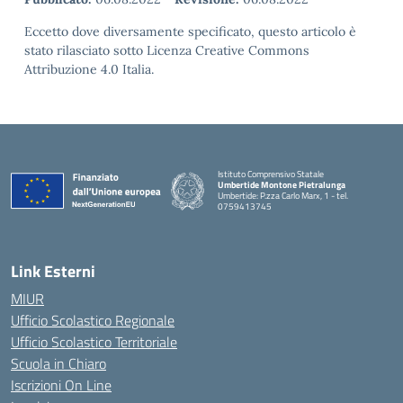
Eccetto dove diversamente specificato, questo articolo è
stato rilasciato sotto Licenza Creative Commons
Attribuzione 4.0 Italia.
Istituto Comprensivo Statale
Umbertide Montone Pietralunga
Umbertide: P.zza Carlo Marx, 1 - tel.
0759413745
— Visita la pagina iniziale della scuola
Link Esterni
MIUR
Ufficio Scolastico Regionale
Ufficio Scolastico Territoriale
Scuola in Chiaro
Iscrizioni On Line