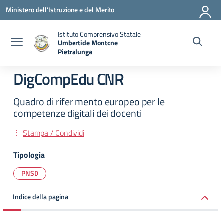
Vai ai contenuti
Vai al menu di navigazione
Vai al footer
Ministero dell'Istruzione e del Merito
Istituto Comprensivo Statale
Umbertide Montone
Pietralunga
— Visita la pagina iniziale della scuola
DigCompEdu CNR
Quadro di riferimento europeo per le
competenze digitali dei docenti
Stampa / Condividi
Tipologia
PNSD
Indice della pagina