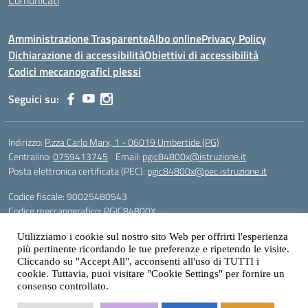
Comunicati
Amministrazione Trasparente
Albo online
Privacy Policy
Dichiarazione di accessibilità
Obiettivi di accessibilità
Codici meccanografici plessi
Seguici su:
Indirizzo:
P.zza Carlo Marx, 1 - 06019 Umbertide (PG)
Centralino:
0759413745
Email:
pgic84800x@istruzione.it
Posta elettronica certificata (PEC):
pgic84800x@pec.istruzione.it
Codice fiscale: 90025480543
Codice meccanografico:
PGIC84800X
Codice Indice delle Pubbliche Amministrazioni (IPA): icu
Utilizziamo i cookie sul nostro sito Web per offrirti l'esperienza
Gestione sito web: prof. Paolo Chitarrai
più pertinente ricordando le tue preferenze e ripetendo le visite.
Cliccando su "Accept All", acconsenti all'uso di TUTTI i
cookie. Tuttavia, puoi visitare "Cookie Settings" per fornire un
consenso controllato.
Idea e progetto di Designers Italia