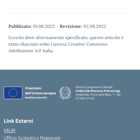
Pubblicato:
01.08.2022
-
Revisione:
02.08.2022
Eccetto dove diversamente specificato, questo articolo è
stato rilasciato sotto Licenza Creative Commons
Attribuzione 4.0 Italia.
Istituto Comprensivo Statale
Umbertide Montone Pietralunga
Umbertide: P.zza Carlo Marx, 1 - tel.
0759413745
— Visita la pagina iniziale della scuola
Link Esterni
MIUR
Ufficio Scolastico Regionale