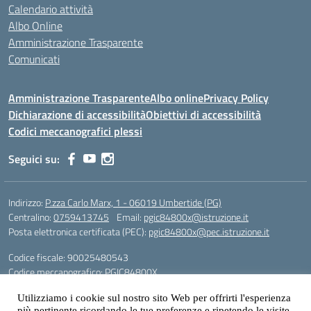
Calendario attività
Albo Online
Amministrazione Trasparente
Comunicati
Amministrazione Trasparente
Albo online
Privacy Policy
Dichiarazione di accessibilità
Obiettivi di accessibilità
Codici meccanografici plessi
Seguici su:
Indirizzo:
P.zza Carlo Marx, 1 - 06019 Umbertide (PG)
Centralino:
0759413745
Email:
pgic84800x@istruzione.it
Posta elettronica certificata (PEC):
pgic84800x@pec.istruzione.it
Codice fiscale: 90025480543
Codice meccanografico:
PGIC84800X
Codice Indice delle Pubbliche Amministrazioni (IPA): icu
Utilizziamo i cookie sul nostro sito Web per offrirti l'esperienza
più pertinente ricordando le tue preferenze e ripetendo le visite.