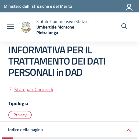
Vai ai contenuti
Vai al menu di navigazione
Vai al footer
Ministero dell'Istruzione e del Merito
Istituto Comprensivo Statale
Umbertide Montone
Pietralunga
— Visita la pagina iniziale della scuola
INFORMATIVA PER IL
TRATTAMENTO DEI DATI
PERSONALI in DAD
Stampa / Condividi
Tipologia
Privacy
Indice della pagina