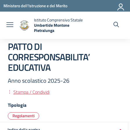
Vai ai contenuti
Vai al menu di navigazione
Vai al footer
Ministero dell'Istruzione e del Merito
Istituto Comprensivo Statale
Umbertide Montone
Pietralunga
— Visita la pagina iniziale della scuola
PATTO DI
CORRESPONSABILITA’
EDUCATIVA
Anno scolastico 2025-26
Stampa / Condividi
Tipologia
Regolamenti
Indice della pagina