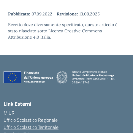
Pubblicato:
07.09.2022
-
Revisione:
13.09.2025
Eccetto dove diversamente specificato, questo articolo è
stato rilasciato sotto Licenza Creative Commons
Attribuzione 4.0 Italia.
Istituto Comprensivo Statale
Umbertide Montone Pietralunga
Umbertide: P.zza Carlo Marx, 1 - tel.
0759413745
— Visita la pagina iniziale della scuola
Link Esterni
MIUR
Ufficio Scolastico Regionale
Ufficio Scolastico Territoriale