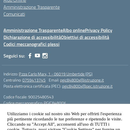
Albo Online
Amministrazione Trasparente
Comunicati
Amministrazione Trasparente
Albo online
Privacy Policy
Dichiarazione di accessibilità
Obiettivi di accessibilità
Codici meccanografici plessi
Seguici su:
Indirizzo:
P.zza Carlo Marx, 1 - 06019 Umbertide (PG)
Centralino:
0759413745
Email:
pgic84800x@istruzione.it
Posta elettronica certificata (PEC):
pgic84800x@pec.istruzione.it
Codice fiscale: 90025480543
Codice meccanografico:
PGIC84800X
Codice Indice delle Pubbliche Amministrazioni (IPA): icu
Utilizziamo i cookie sul nostro sito Web per offrirti l'esperienza
Gestione sito web: prof. Paolo Chitarrai
più pertinente ricordando le tue preferenze e ripetendo le visite.
Cliccando su "Accept All", acconsenti all'uso di TUTTI i
cookie. Tuttavia, puoi visitare "Cookie Settings" per fornire un