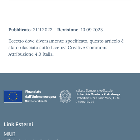
Pubblicato:
21.11.2022
-
Revisione:
10.09.2023
Eccetto dove diversamente specificato, questo articolo è
stato rilasciato sotto Licenza Creative Commons
Attribuzione 4.0 Italia.
Istituto Comprensivo Statale
Umbertide Montone Pietralunga
Umbertide: P.zza Carlo Marx, 1 - tel.
0759413745
— Visita la pagina iniziale della scuola
Link Esterni
MIUR