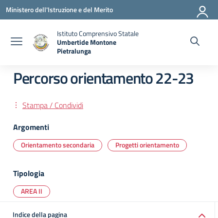
Vai ai contenuti
Vai al menu di navigazione
Vai al footer
Ministero dell'Istruzione e del Merito
Istituto Comprensivo Statale
Umbertide Montone
Pietralunga
— Visita la pagina iniziale della scuola
Percorso orientamento 22-23
Stampa / Condividi
Argomenti
Orientamento secondaria
Progetti orientamento
Tipologia
AREA II
Indice della pagina