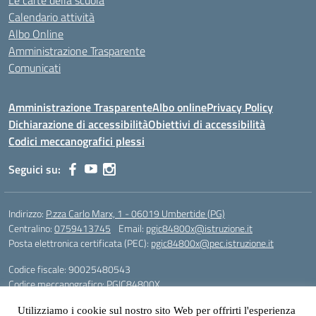
Le carte della scuola
Calendario attività
Albo Online
Amministrazione Trasparente
Comunicati
Amministrazione Trasparente
Albo online
Privacy Policy
Dichiarazione di accessibilità
Obiettivi di accessibilità
Codici meccanografici plessi
Seguici su:
Indirizzo:
P.zza Carlo Marx, 1 - 06019 Umbertide (PG)
Centralino:
0759413745
Email:
pgic84800x@istruzione.it
Posta elettronica certificata (PEC):
pgic84800x@pec.istruzione.it
Codice fiscale: 90025480543
Codice meccanografico:
PGIC84800X
Codice Indice delle Pubbliche Amministrazioni (IPA): icu
Utilizziamo i cookie sul nostro sito Web per offrirti l'esperienza