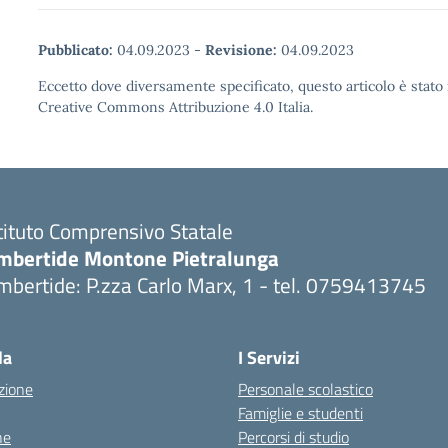
Pubblicato:
04.09.2023
-
Revisione:
04.09.2023
Eccetto dove diversamente specificato, questo articolo è stato 
Creative Commons Attribuzione 4.0 Italia.
tituto Comprensivo Statale
mbertide Montone Pietralunga
bertide: P.zza Carlo Marx, 1 - tel. 0759413745
Visita la pagina iniziale della scuola
la
I Servizi
zione
Personale scolastico
Famiglie e studenti
ne
Percorsi di studio