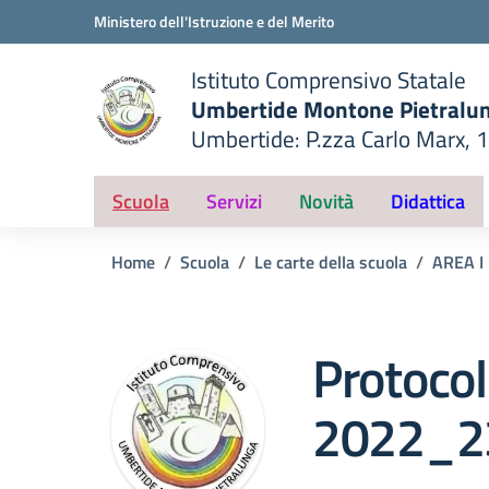
Vai ai contenuti
Vai al menu di navigazione
Vai al footer
Ministero dell'Istruzione e del Merito
Istituto Comprensivo Statale
Umbertide Montone Pietralu
Umbertide: P.zza Carlo Marx, 
— Visita la pagina iniziale del
ella scuola
Scuola
Servizi
Novità
Didattica
Home
Scuola
Le carte della scuola
AREA I
Protocol
2022_2