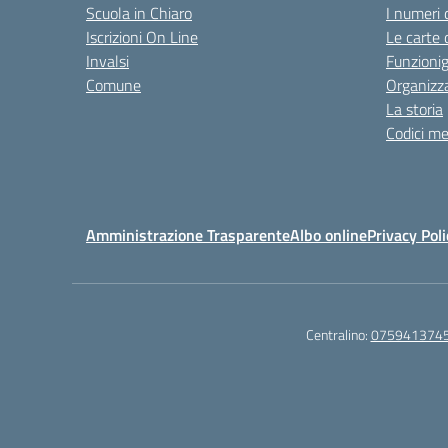
Scuola in Chiaro
I numeri 
Iscrizioni On Line
Le carte 
Invalsi
Funzioni
Comune
Organizz
La storia
Codici me
Amministrazione Trasparente
Albo online
Privacy Poli
Centralino:
075941374