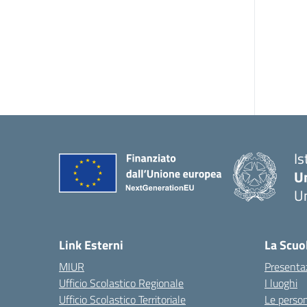
Is
U
Um
— 
Link Esterni
La Scuo
MIUR
Presenta
Ufficio Scolastico Regionale
I luoghi
Ufficio Scolastico Territoriale
Le perso