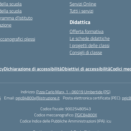
della scuola
Servizi Online
della scuola
Tutti i servizi
gramma d’Istituto
Didattica
azione
Offerta formativa
Le schede didattiche
ccanografici plessi
I progetti delle classi
Consigli di classe
cy
Dichiarazione di accessibilità
Obiettivi di accessibilità
Codici mec
Indirizzo:
P.zza Carlo Marx, 1 - 06019 Umbertide (PG)
5
Email:
pgic84800x@istruzione.it
Posta elettronica certificata (PEC):
pgic8
Codice fiscale: 90025480543
Codice meccanografico:
PGIC84800X
Codice Indice delle Pubbliche Amministrazioni (IPA): icu