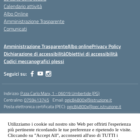
Calendario attività
Albo Online
Amministrazione Trasparente
Comunicati
Amministrazione Trasparente
Albo online
Privacy Policy
Dichiarazione di accessibilità
Obiettivi di accessibilità
Codici meccanografici plessi
Seguici su:
Indirizzo:
P.zza Carlo Marx, 1 - 06019 Umbertide (PG)
Centralino:
0759413745
Email:
pgic84800x@istruzione.it
Posta elettronica certificata (PEC):
pgic84800x@pec.istruzione.it
Codice fiscale: 90025480543
Codice meccanografico:
PGIC84800X
Utilizziamo i cookie sul nostro sito Web per offrirti l'esperienza
più pertinente ricordando le tue preferenze e ripetendo le visite.
Codice Indice delle Pubbliche Amministrazioni (IPA): icu
Cliccando su "Accept All", acconsenti all'uso di TUTTI i