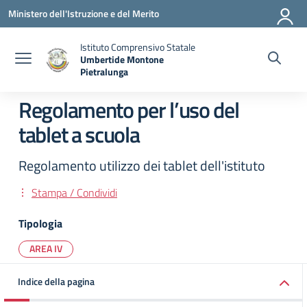
Vai ai contenuti
Vai al menu di navigazione
Vai al footer
Ministero dell'Istruzione e del Merito
Istituto Comprensivo Statale
Umbertide Montone
Pietralunga
— Visita la pagina iniziale della scuola
Regolamento per l’uso del
tablet a scuola
Regolamento utilizzo dei tablet dell'istituto
Stampa / Condividi
Tipologia
AREA IV
Indice della pagina