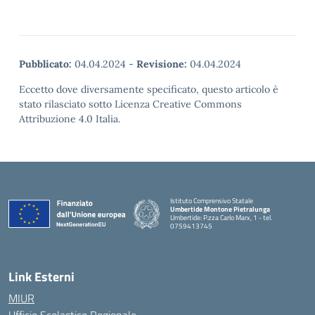
Pubblicato:
04.04.2024
-
Revisione:
04.04.2024
Eccetto dove diversamente specificato, questo articolo è
stato rilasciato sotto Licenza Creative Commons
Attribuzione 4.0 Italia.
Istituto Comprensivo Statale
Umbertide Montone Pietralunga
Umbertide: P.zza Carlo Marx, 1 - tel.
0759413745
— Visita la pagina iniziale della scuola
Link Esterni
MIUR