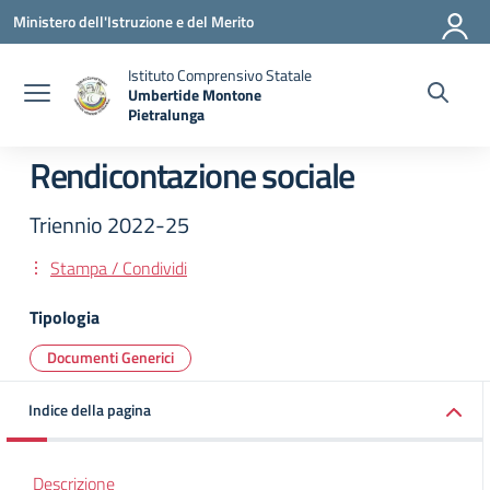
Vai ai contenuti
Vai al menu di navigazione
Vai al footer
Ministero dell'Istruzione e del Merito
Istituto Comprensivo Statale
Umbertide Montone
Pietralunga
— Visita la pagina iniziale della scuola
Rendicontazione sociale
Triennio 2022-25
Stampa / Condividi
Tipologia
Documenti Generici
Indice della pagina
Descrizione