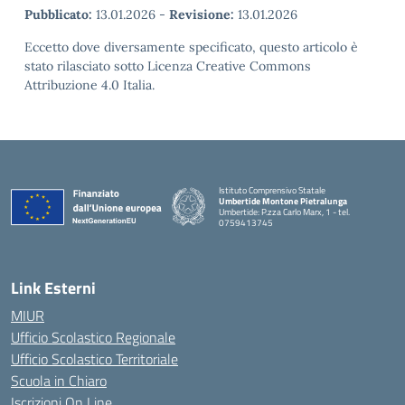
Pubblicato:
13.01.2026
-
Revisione:
13.01.2026
Eccetto dove diversamente specificato, questo articolo è
stato rilasciato sotto Licenza Creative Commons
Attribuzione 4.0 Italia.
Istituto Comprensivo Statale
Umbertide Montone Pietralunga
Umbertide: P.zza Carlo Marx, 1 - tel.
0759413745
— Visita la pagina iniziale della scuola
Link Esterni
MIUR
Ufficio Scolastico Regionale
Ufficio Scolastico Territoriale
Scuola in Chiaro
Iscrizioni On Line