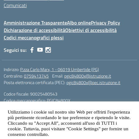
Comunicati
Amministrazione Trasparente
Albo online
Privacy Policy
Dichiarazione di accessibilità
Obiettivi di accessibilità
Codici meccanografici plessi
Seguici su:
Indirizzo:
P.zza Carlo Marx, 1 - 06019 Umbertide (PG)
Centralino:
0759413745
Email:
pgic84800x@istruzione.it
Posta elettronica certificata (PEC):
pgic84800x@pec.istruzione.it
Codice fiscale: 90025480543
Codice meccanografico:
PGIC84800X
Codice Indice delle Pubbliche Amministrazioni (IPA): icu
Utilizziamo i cookie sul nostro sito Web per offrirti l'esperienza
Gestione sito web: prof. Paolo Chitarrai
più pertinente ricordando le tue preferenze e ripetendo le visite.
Cliccando su "Accept All", acconsenti all'uso di TUTTI i
cookie. Tuttavia, puoi visitare "Cookie Settings" per fornire un
consenso controllato.
Idea e progetto di Designers Italia