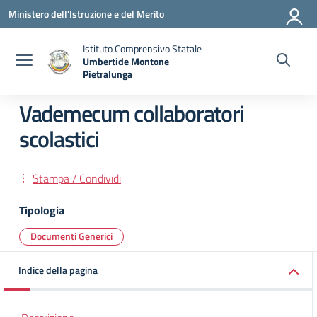
Vai ai contenuti
Vai al menu di navigazione
Vai al footer
Ministero dell'Istruzione e del Merito
Istituto Comprensivo Statale
Umbertide Montone
Pietralunga
— Visita la pagina iniziale della scuola
Vademecum collaboratori
scolastici
Stampa / Condividi
Tipologia
Documenti Generici
Indice della pagina