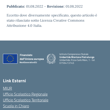
Pubblicato:
01.08.2022
-
Revisione:
01.08.2022
Eccetto dove diversamente specificato, questo articolo è
stato rilasciato sotto Licenza Creative Commons
Attribuzione 4.0 Italia.
Istituto Comprensivo Statale
Umbertide Montone Pietralunga
Umbertide: P.zza Carlo Marx, 1 - tel.
0759413745
— Visita la pagina iniziale della scuola
Link Esterni
MIUR
Ufficio Scolastico Regionale
Ufficio Scolastico Territoriale
Scuola in Chiaro