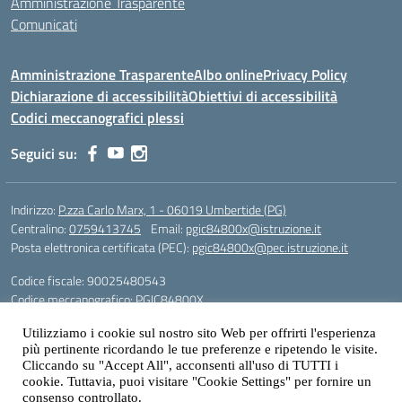
Amministrazione Trasparente
Comunicati
Amministrazione Trasparente
Albo online
Privacy Policy
Dichiarazione di accessibilità
Obiettivi di accessibilità
Codici meccanografici plessi
Seguici su:
Indirizzo:
P.zza Carlo Marx, 1 - 06019 Umbertide (PG)
Centralino:
0759413745
Email:
pgic84800x@istruzione.it
Posta elettronica certificata (PEC):
pgic84800x@pec.istruzione.it
Codice fiscale: 90025480543
Codice meccanografico:
PGIC84800X
Codice Indice delle Pubbliche Amministrazioni (IPA): icu
Utilizziamo i cookie sul nostro sito Web per offrirti l'esperienza
Gestione sito web: prof. Paolo Chitarrai
più pertinente ricordando le tue preferenze e ripetendo le visite.
Cliccando su "Accept All", acconsenti all'uso di TUTTI i
cookie. Tuttavia, puoi visitare "Cookie Settings" per fornire un
consenso controllato.