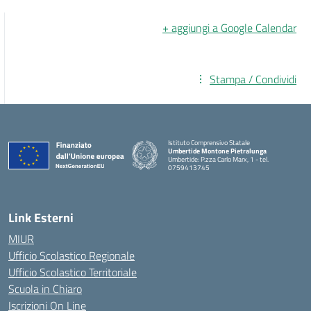
+ aggiungi a Google Calendar
Stampa / Condividi
Istituto Comprensivo Statale
Umbertide Montone Pietralunga
Umbertide: P.zza Carlo Marx, 1 - tel.
0759413745
— Visita la pagina iniziale della scuola
Link Esterni
MIUR
Ufficio Scolastico Regionale
Ufficio Scolastico Territoriale
Scuola in Chiaro
Iscrizioni On Line