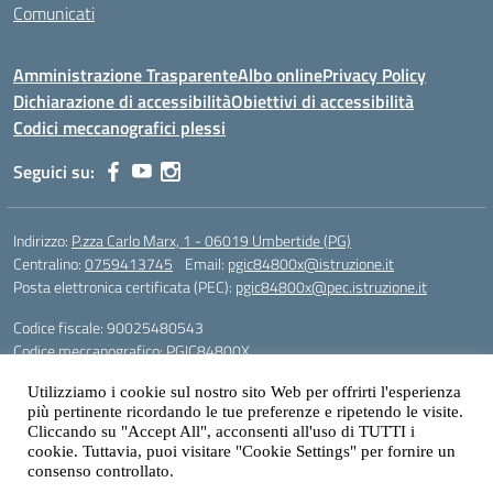
Comunicati
Amministrazione Trasparente
Albo online
Privacy Policy
Dichiarazione di accessibilità
Obiettivi di accessibilità
Codici meccanografici plessi
Seguici su:
Indirizzo:
P.zza Carlo Marx, 1 - 06019 Umbertide (PG)
Centralino:
0759413745
Email:
pgic84800x@istruzione.it
Posta elettronica certificata (PEC):
pgic84800x@pec.istruzione.it
Codice fiscale: 90025480543
Codice meccanografico:
PGIC84800X
Codice Indice delle Pubbliche Amministrazioni (IPA): icu
Utilizziamo i cookie sul nostro sito Web per offrirti l'esperienza
Gestione sito web: prof. Paolo Chitarrai
più pertinente ricordando le tue preferenze e ripetendo le visite.
Cliccando su "Accept All", acconsenti all'uso di TUTTI i
cookie. Tuttavia, puoi visitare "Cookie Settings" per fornire un
consenso controllato.
Idea e progetto di Designers Italia