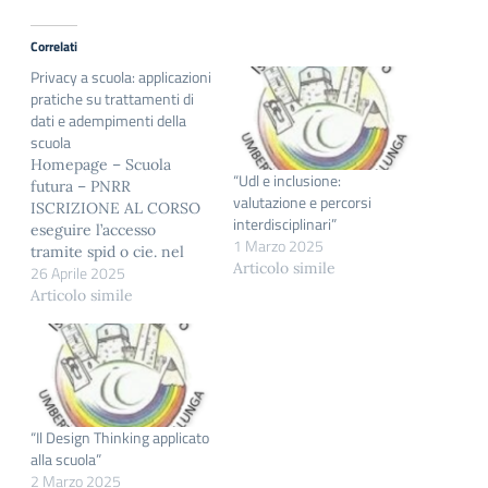
Correlati
Privacy a scuola: applicazioni
pratiche su trattamenti di
dati e adempimenti della
scuola
Homepage – Scuola
“Udl e inclusione:
futura – PNRR
valutazione e percorsi
ISCRIZIONE AL CORSO
interdisciplinari”
eseguire l’accesso
1 Marzo 2025
tramite spid o cie. nel
Articolo simile
26 Aprile 2025
form di ricerca inserire
ID PERCORSO 386205
Articolo simile
procedere all’scrizione
CALENDARIO INCONTRI
29/04/2025
15:00-17:00
05/05/2025
15:00-17:00
“Il Design Thinking applicato
06/05/2025
alla scuola”
15:00-17:00
2 Marzo 2025