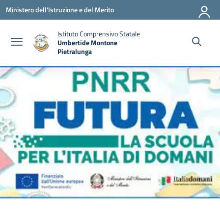
Vai ai contenuti
Vai al menu di navigazione
Vai al footer
Ministero dell'Istruzione e del Merito
Istituto Comprensivo Statale
Umbertide Montone
Pietralunga
— Visita la pagina iniziale della scuola