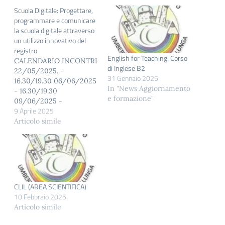
Scuola Digitale: Progettare,
programmare e comunicare
la scuola digitale attraverso
un utilizzo innovativo del
registro
English for Teaching: Corso
CALENDARIO INCONTRI
di Inglese B2
22/05/2025. -
31 Gennaio 2025
16.30/19.30 06/06/2025
In "News Aggiornamento
- 16.30/19.30
e formazione"
09/06/2025 -
9 Aprile 2025
16.30/19.30 19/06/2025
- 16.30/19.30
Articolo simile
FORMATORE : Elena
Bruno LINK LEZIONI :
ACCESSO GUIDA DI
AIUTO PER L'ACCESSO
Homepage – Scuola
futura – PNRR
CLIL (AREA SCIENTIFICA)
ISCRIZIONE AL CORSO
10 Febbraio 2025
eseguire l’accesso
Articolo simile
tramite spid o cie. nel
form di ricerca inserire