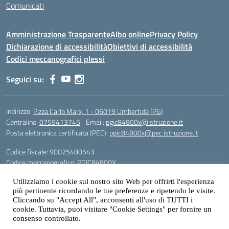
Comunicati
Amministrazione Trasparente
Albo online
Privacy Policy
Dichiarazione di accessibilità
Obiettivi di accessibilità
Codici meccanografici plessi
Seguici su:
Indirizzo:
P.zza Carlo Marx, 1 - 06019 Umbertide (PG)
Centralino:
0759413745
Email:
pgic84800x@istruzione.it
Posta elettronica certificata (PEC):
pgic84800x@pec.istruzione.it
Codice fiscale: 90025480543
Codice meccanografico:
PGIC84800X
Codice Indice delle Pubbliche Amministrazioni (IPA): icu
Utilizziamo i cookie sul nostro sito Web per offrirti l'esperienza
Gestione sito web: prof. Paolo Chitarrai
più pertinente ricordando le tue preferenze e ripetendo le visite.
Cliccando su "Accept All", acconsenti all'uso di TUTTI i
cookie. Tuttavia, puoi visitare "Cookie Settings" per fornire un
consenso controllato.
Idea e progetto di Designers Italia