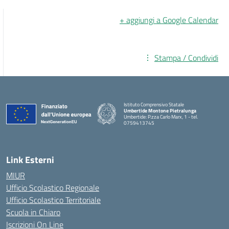
+ aggiungi a Google Calendar
Stampa / Condividi
Istituto Comprensivo Statale
Umbertide Montone Pietralunga
Umbertide: P.zza Carlo Marx, 1 - tel.
0759413745
— Visita la pagina iniziale della scuola
Link Esterni
MIUR
Ufficio Scolastico Regionale
Ufficio Scolastico Territoriale
Scuola in Chiaro
Iscrizioni On Line