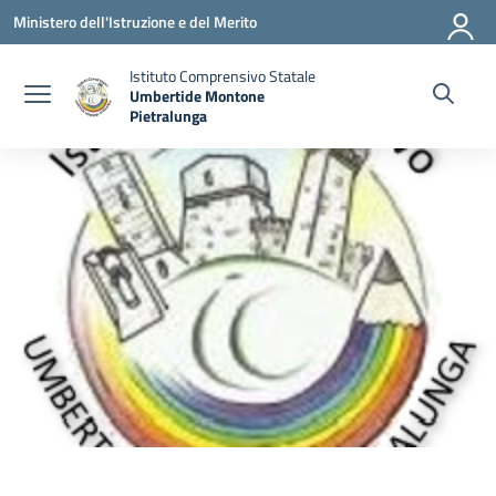
Vai ai contenuti
Vai al menu di navigazione
Vai al footer
Ministero dell'Istruzione e del Merito
Istituto Comprensivo Statale
Umbertide Montone
Pietralunga
— Visita la pagina iniziale della scuola