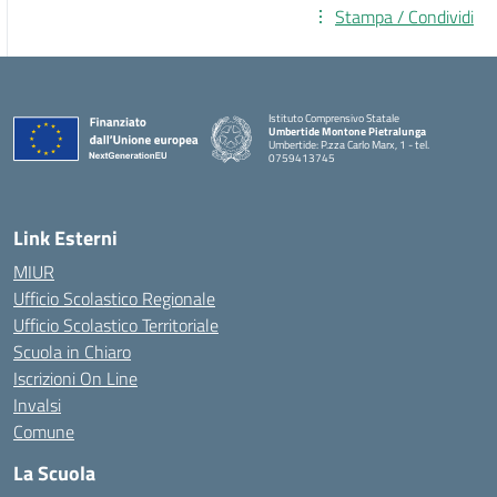
Stampa / Condividi
Istituto Comprensivo Statale
Umbertide Montone Pietralunga
Umbertide: P.zza Carlo Marx, 1 - tel.
0759413745
— Visita la pagina iniziale della scuola
Link Esterni
MIUR
Ufficio Scolastico Regionale
Ufficio Scolastico Territoriale
Scuola in Chiaro
Iscrizioni On Line
Invalsi
Comune
La Scuola