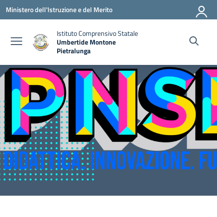
Vai ai contenuti
Vai al menu di navigazione
Vai al footer
Ministero dell'Istruzione e del Merito
Istituto Comprensivo Statale
Umbertide Montone
Pietralunga
— Visita la pagina iniziale della scuola