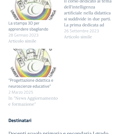
Il corso dedicato al tema
dell'intelligenza
artificiale nella didattica
si suddivide in due parti.
La stampa 3D per
La prima dedicata ad
apprendere sbagliando
26 Settembre 2023
analizzare le origini del
28 Gennaio 2023
concetto di intelligenza
Articolo simile
Articolo simile
artificiale, le correlazioni
con altre discipline e gli
scenari futuribili; la
seconda parte sarà
dedicata ad approfondire
la conoscenza di alcuni
applicativi utili per
“Progettazione didattica e
l’utilizzo…
neuroscienze educative”
2 Marzo 2025
In "News Aggiornamento
e formazione"
Destinatari
Docenti scuola primaria e secondaria I grado.