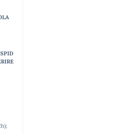
OLA
 SPID
ERIRE
2h);