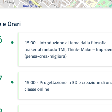
 e Orari
6
15:00 - Introduzione al tema dalla filosofia
maker al metodo TMI, Think- Make – Improv
(pensa-crea-migliora)
7
15:00 - Progettazione in 3D e creazione di un
classe online
8