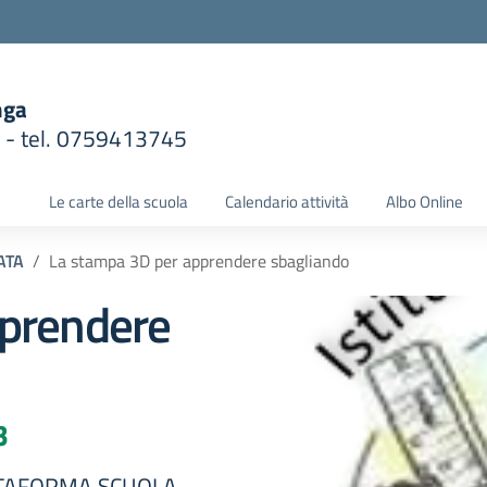
nga
1 - tel. 0759413745
la scuola
Le carte della scuola
Calendario attività
Albo Online
ATA
La stampa 3D per apprendere sbagliando
pprendere
3
TTAFORMA SCUOLA