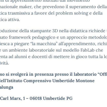
li di apprendimento mutuati dal movimento
nazionale maker, che prevedono il superamento della
tica trasmissiva a favore del problem solving e della
ica attiva.
roduzione della stampante 3D nella didattica richiede
uato framework pedagogico e un approccio metodol
iesca a piegare “la macchina” all’apprendimento, rich
 un ambiente laboratoriale sul modello FabLab che
nta ad alunni e docenti di mettere in gioco tutta la l
vità.
rso si svolgerà in presenza presso il laboratorio “Off
 dell’Istituto Comprensivo Umbertide Montone
alunga
 Carl Marx, 1 – 06018 Umbertide PG