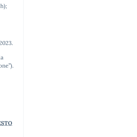
h);
/2023.
da
one”).
ESTO