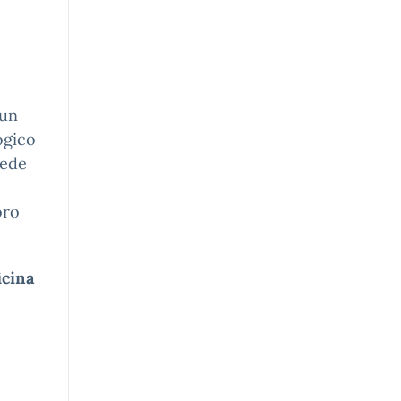
 un
ogico
iede
oro
icina