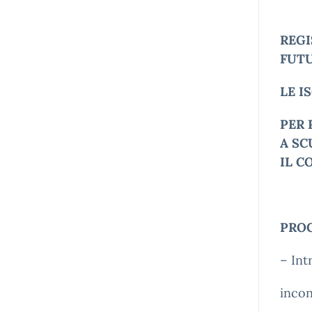
REGI
FUTU
LE I
PER 
A SC
IL C
PRO
– Int
incon