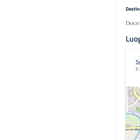
Destin
Docen
Luo
S
P.