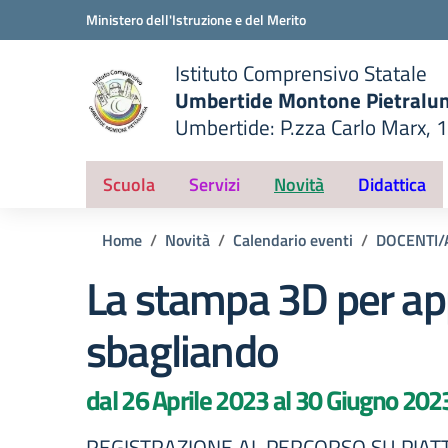
Vai ai contenuti
Vai al menu di navigazione
Vai al footer
Ministero dell'Istruzione e del Merito
Istituto Comprensivo Statale
Umbertide Montone Pietralu
Umbertide: P.zza Carlo Marx, 
— Visita la pagina iniziale del
ella scuola
Scuola
Servizi
Novità
Didattica
Home
Novità
Calendario eventi
DOCENTI/
La stampa 3D per a
sbagliando
dal 26 Aprile 2023 al 30 Giugno 202
REGISTRAZIONE AL PERCORSO SU PIA