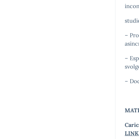
incon
studi
– Pro
asinc
– Esp
svolg
– Doc
MAT
Caric
LINK