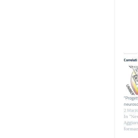
Correlati
“Proget
neurosc
2 Marz
In "Ne
Aggior
formaz