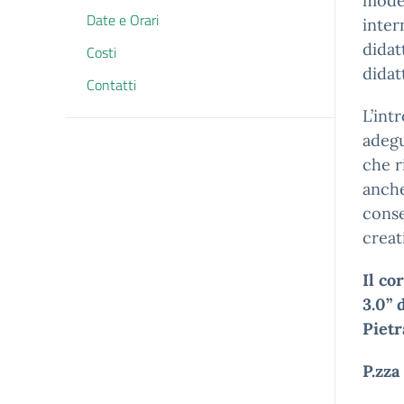
model
Date e Orari
inter
didat
Costi
didatt
Contatti
L’int
adeg
che r
anche
conse
creati
Il co
3.0”
Pietr
P.zza